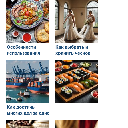
всех
праздникам
Особенности
Как выбрать и
использования
хранить чеснок
быстрого
пароконвектомата
в восточной кухне
Как достичь
многих дел за одно
время на кухне