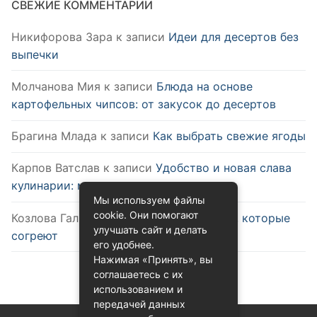
СВЕЖИЕ КОММЕНТАРИИ
Никифорова Зара
к записи
Идеи для десертов без
выпечки
Молчанова Мия
к записи
Блюда на основе
картофельных чипсов: от закусок до десертов
Брагина Млада
к записи
Как выбрать свежие ягоды
Карпов Ватслав
к записи
Удобство и новая слава
кулинарии: микроволновка
Мы используем файлы
cookie. Они помогают
Козлова Галина
к записи
Зимние блюда, которые
улучшать сайт и делать
согреют
его удобнее.
Нажимая «Принять», вы
соглашаетесь с их
использованием и
передачей данных