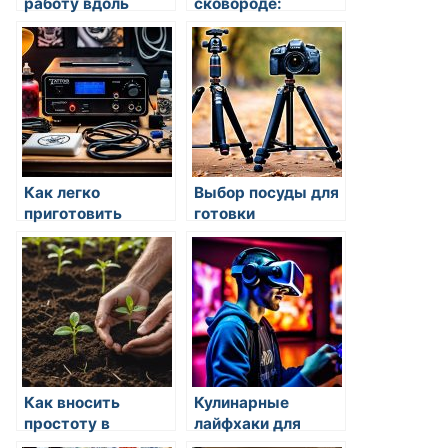
работу вдоль
сковороде:
времени на кухне
экономим время
на кухне
Как легко
Выбор посуды для
приготовить
готовки
блюда без лишнего
времени
Как вносить
Кулинарные
простоту в
лайфхаки для
кулинарию для
подготовки к