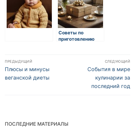
Советы по
приготовлению
еды в больших
объемах
Навигация
ПРЕДЫДУЩИЙ
СЛЕДУЮЩИЙ
по
Предыдущая
Следующая
Плюсы и минусы
События в мире
запись:
запись:
записям
веганской диеты
кулинарии за
последний год
ПОСЛЕДНИЕ МАТЕРИАЛЫ