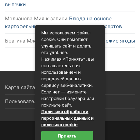
выпечки
Молчанова Мия
к записи
Блюда на основе
картофельных чипсов: от закусок до десертов
Мы используем файлы
cookie. Они помогают
Брагина Млада
к записи
Как выбрать свежие ягоды
улучшать сайт и делать
его удобнее.
Нажимая «Принять», вы
соглашаетесь с их
использованием и
передачей данных
сервису веб-аналитики.
Карта сайта
Если нет — измените
настройки браузера или
Пользовательское соглашение
покиньте сайт.
Политика обработки
персональных данных и
политика cookie
© 2026 Восточная кухня
Принять