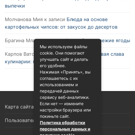
выпечки
Молчанова Мия
к записи
Блюда на основе
картофельных чипсов: от закусок до десертов
Брагина Млада
к записи
Как выбрать свежие ягоды
Мы используем файлы
cookie. Они помогают
Карпов Ватслав
к записи
Удобство и новая слава
улучшать сайт и делать
кулинарии: микроволновка
его удобнее.
Нажимая «Принять», вы
соглашаетесь с их
использованием и
передачей данных
сервису веб-аналитики.
Если нет — измените
Карта сайта
настройки браузера или
покиньте сайт.
Пользовательское соглашение
Политика обработки
персональных данных и