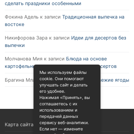
сделать праздники особенными
Фокина Адель
к записи
Традиционная выпечка на
востоке
Никифорова Зара
к записи
Идеи для десертов без
выпечки
Молчанова Мия
к записи
Блюда на основе
картофельных чипсов: от закусок до десертов
Мы используем файлы
cookie. Они помогают
Брагина Млада
к записи
Как выбрать свежие ягоды
улучшать сайт и делать
его удобнее.
Нажимая «Принять», вы
соглашаетесь с их
использованием и
передачей данных
сервису веб-аналитики.
Карта сайта
Если нет — измените