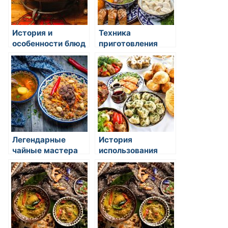
История и
Техника
особенности блюд
приготовления
восточной кухни
жареного риса с
овощами: секреты
восточной кухни
Легендарные
История
чайные мастера
использования
Востока
специй в
восточной кухне