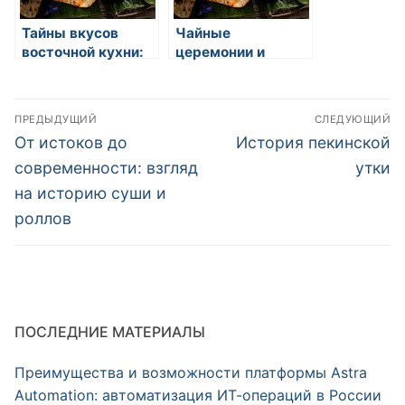
Тайны вкусов
Чайные
восточной кухни:
церемонии и
история,
ритуалы:
разнообразие и
искусство и
Навигация
уникальная
гармония
ПРЕДЫДУЩИЙ
СЛЕДУЮЩИЙ
культура
восточной кухни
по
Предыдущая
Следующая
От истоков до
История пекинской
запись:
запись:
записям
современности: взгляд
утки
на историю суши и
роллов
ПОСЛЕДНИЕ МАТЕРИАЛЫ
Преимущества и возможности платформы Astra
Automation: автоматизация ИТ-операций в России