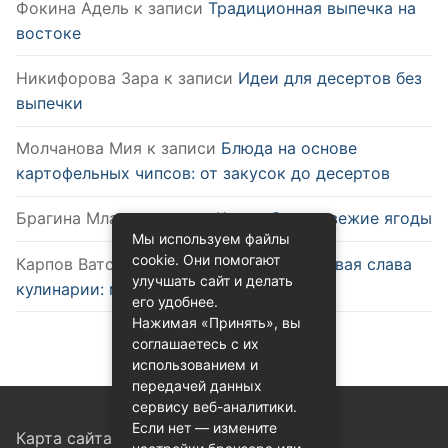
Фокина Адель
к записи
Традиционная выпечка на
востоке
Никифорова Зара
к записи
Идеи для десертов без
выпечки
Молчанова Мия
к записи
Блюда на основе
картофельных чипсов: от закусок до десертов
Брагина Млада
к записи
Как выбрать свежие ягоды
Мы используем файлы
cookie. Они помогают
Карпов Ватслав
к записи
Удобство и новая слава
улучшать сайт и делать
кулинарии: микроволновка
его удобнее.
Нажимая «Принять», вы
соглашаетесь с их
использованием и
передачей данных
сервису веб-аналитики.
Если нет — измените
Карта сайта