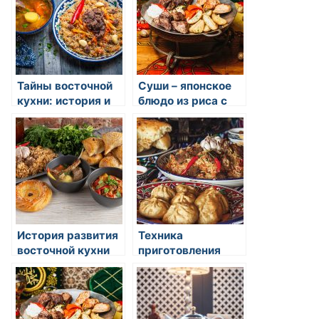
Тайны восточной
Суши – японское
кухни: история и
блюдо из риса с
традиции
морскими
продуктами и
овощами,
завернутое в
водоросль
История развития
Техника
восточной кухни
приготовления
риса в восточной
кухне