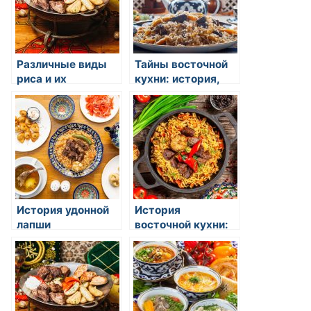
Различные виды
Тайны восточной
риса и их
кухни: история,
применение
традиции и
вкусовые
открытия
История удонной
История
лапши
восточной кухни:
откуда родился
вкус и экзотика