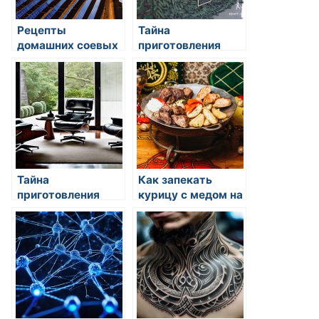
Рецепты
Тайна
домашних соевых
приготовления
соусов
идеального
шашлыка
Тайна
Как запекать
приготовления
курицу с медом на
идеального
зиму
шашлыка