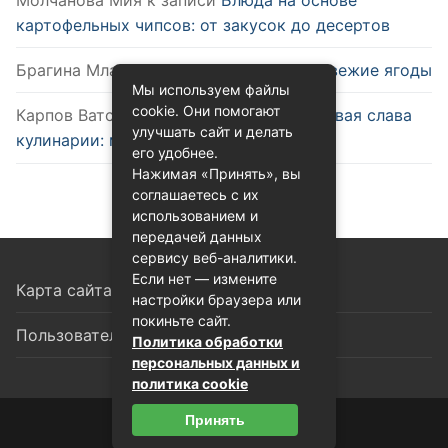
картофельных чипсов: от закусок до десертов
Брагина Млада
к записи
Как выбрать свежие ягоды
Мы используем файлы
cookie. Они помогают
Карпов Ватслав
к записи
Удобство и новая слава
улучшать сайт и делать
кулинарии: микроволновка
его удобнее.
Нажимая «Принять», вы
соглашаетесь с их
использованием и
передачей данных
сервису веб-аналитики.
Если нет — измените
Карта сайта
настройки браузера или
покиньте сайт.
Пользовательское соглашение
Политика обработки
персональных данных и
политика cookie
Принять
© 2026 Восточная кухня