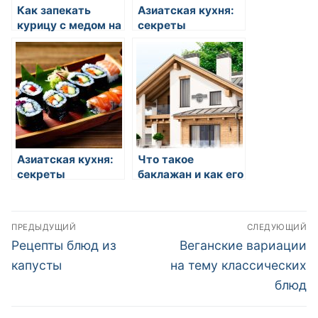
Как запекать
Азиатская кухня:
курицу с медом на
секреты
зиму
приготовления
Азиатская кухня:
Что такое
секреты
баклажан и как его
приготовления
готовить
Навигация
ПРЕДЫДУЩИЙ
СЛЕДУЮЩИЙ
по
Предыдущая
Следующая
Рецепты блюд из
Веганские вариации
запись:
запись:
записям
капусты
на тему классических
блюд