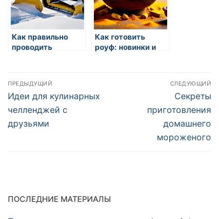
Как правильно
Как готовить
проводить
роуф: новинки и
кулинарные
классика
эксперименты
Навигация
ПРЕДЫДУЩИЙ
СЛЕДУЮЩИЙ
по
Предыдущая
Следующа
Идеи для кулинарных
Секреты
запись:
запись:
записям
челленджей с
приготовления
друзьями
домашнего
мороженого
ПОСЛЕДНИЕ МАТЕРИАЛЫ