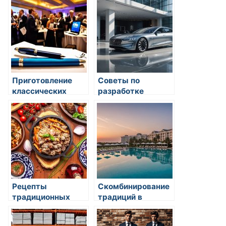
блюд на востоке
Приготовление
Советы по
классических
разработке
русских блюд
рецептов
Рецепты
Скомбинирование
традиционных
традиций в
закусок из разных
кулинарии
культур