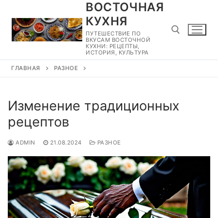
ВОСТОЧНАЯ
Перейти
к
КУХНЯ
содержимому
ПУТЕШЕСТВИЕ ПО
ВКУСАМ ВОСТОЧНОЙ
КУХНИ: РЕЦЕПТЫ,
ИСТОРИЯ, КУЛЬТУРА
ГЛАВНАЯ
РАЗНОЕ
Найти:
Изменение традиционных
рецептов
ADMIN
21.08.2024
РАЗНОЕ