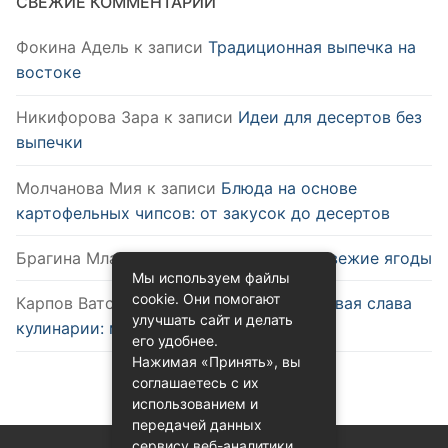
СВЕЖИЕ КОММЕНТАРИИ
Фокина Адель
к записи
Традиционная выпечка на
востоке
Никифорова Зара
к записи
Идеи для десертов без
выпечки
Молчанова Мия
к записи
Блюда на основе
картофельных чипсов: от закусок до десертов
Брагина Млада
к записи
Как выбрать свежие ягоды
Мы используем файлы
cookie. Они помогают
Карпов Ватслав
к записи
Удобство и новая слава
улучшать сайт и делать
кулинарии: микроволновка
его удобнее.
Нажимая «Принять», вы
соглашаетесь с их
использованием и
передачей данных
сервису веб-аналитики.