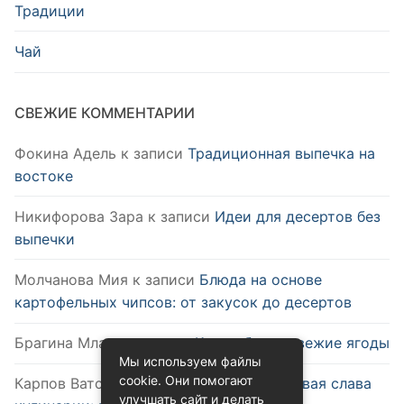
Традиции
Чай
СВЕЖИЕ КОММЕНТАРИИ
Фокина Адель
к записи
Традиционная выпечка на
востоке
Никифорова Зара
к записи
Идеи для десертов без
выпечки
Молчанова Мия
к записи
Блюда на основе
картофельных чипсов: от закусок до десертов
Брагина Млада
к записи
Как выбрать свежие ягоды
Мы используем файлы
cookie. Они помогают
Карпов Ватслав
к записи
Удобство и новая слава
улучшать сайт и делать