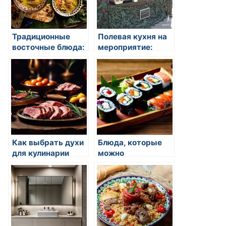
Традиционные
Полевая кухня на
восточные блюда:
мероприятие:
открытие для
идеальное
гурманов
решение для
гурманов на
свежем воздухе
Как выбрать духи
Блюда, которые
для кулинарии
можно
приготовить в
одной сковороде