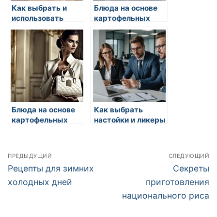
Как выбрать и
Блюда на основе
использовать
картофельных
овощи в кулинарии
чипсов: от закусок
до десертов
Блюда на основе
Как выбрать
картофельных
настойки и ликеры
чипсов: от закусок
до десертов
Навигация
ПРЕДЫДУЩИЙ
СЛЕДУЮЩИЙ
по
Предыдущая
Следующа
Рецепты для зимних
Секреты
запись:
запись:
записям
холодных дней
приготовления
национального риса