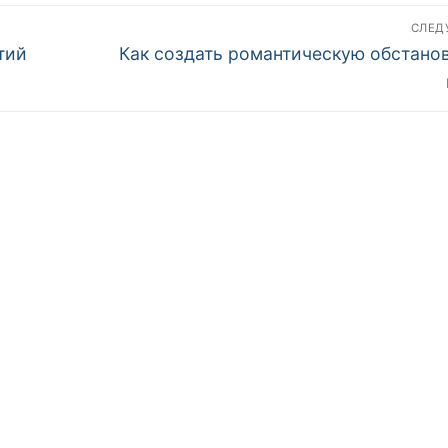
СЛЕ
Следующая
тий
Как создать романтическую обстанов
запись: