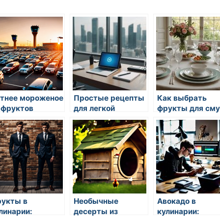
тнее мороженое
Простые рецепты
Как выбрать
 фруктов
для легкой
фрукты для сму
вечеринки
укты в
Необычные
Авокадо в
линарии:
десерты из
кулинарии: