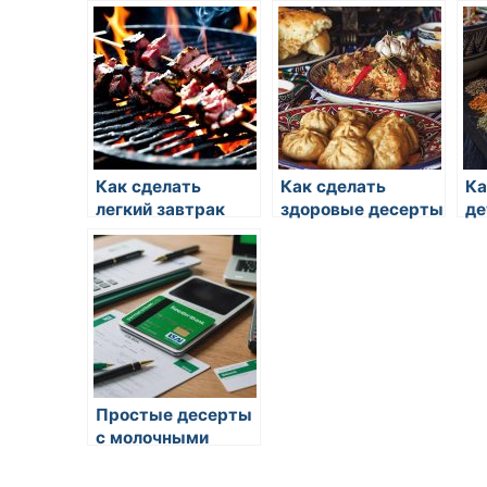
десерты из меда
рецепты
ре
Как сделать
Как сделать
Ка
легкий завтрак
здоровые десерты
де
Простые десерты
с молочными
продуктами