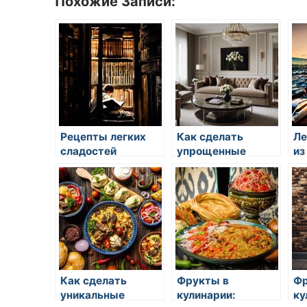
Похожие Записи:
Рецепты легких
Как сделать
Ле
сладостей
упрощенные
из
десерты
Как сделать
Фрукты в
Фр
уникальные
кулинарии:
ку