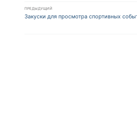
Навигация
ПРЕДЫДУЩИЙ
Предыдущая
Закуски для просмотра спортивных собы
по
запись:
записям