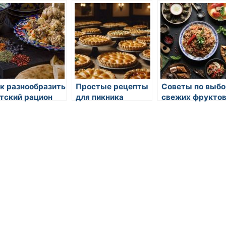
цепты
творога
простые рецеп
к разнообразить
Простые рецепты
Советы по выбо
тский рацион
для пикника
свежих фрукто