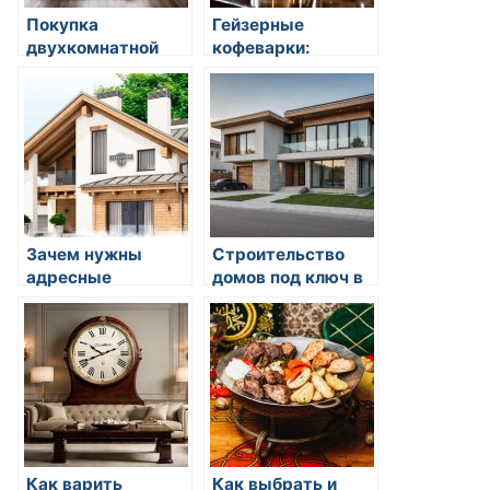
Покупка
Гейзерные
двухкомнатной
кофеварки:
квартиры:
история и
преимущества и
преимущества
советы
Зачем нужны
Строительство
адресные
домов под ключ в
таблички на дом и
Алматы:
как их правильно
особенности и
выбрать
преимущества
Как варить
Как выбрать и