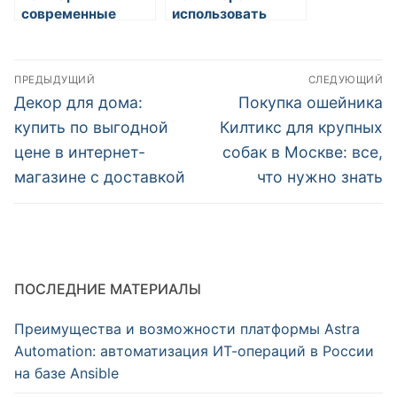
современные
использовать
виды чая
разные виды
сыров
Навигация
ПРЕДЫДУЩИЙ
СЛЕДУЮЩИЙ
по
Предыдущая
Следующая
Декор для дома:
Покупка ошейника
запись:
запись:
записям
купить по выгодной
Килтикс для крупных
цене в интернет-
собак в Москве: все,
магазине с доставкой
что нужно знать
ПОСЛЕДНИЕ МАТЕРИАЛЫ
Преимущества и возможности платформы Astra
Automation: автоматизация ИТ-операций в России
на базе Ansible