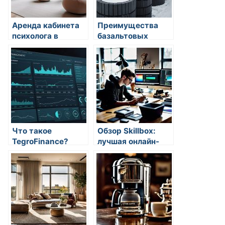
Аренда кабинета
Преимущества
психолога в
базальтовых
Москве:
цилиндров для
преимущества и
теплоизоляции:
возможности
Купить в
Новосибирске
Что такое
Обзор Skillbox:
TegroFinance?
лучшая онлайн-
платформа для
развития веб-
дизайнеров и
программистов