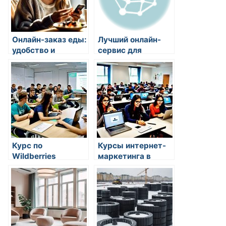
Онлайн-заказ еды:
Лучший онлайн-
удобство и
сервис для
разнообразие
проверки плагиата
Курс по
Курсы интернет-
Wildberries
маркетинга в
EDUGUSAROV:
Минске:
обзор и
расширение
преимущества
горизонтов в
обучения
digital marketing