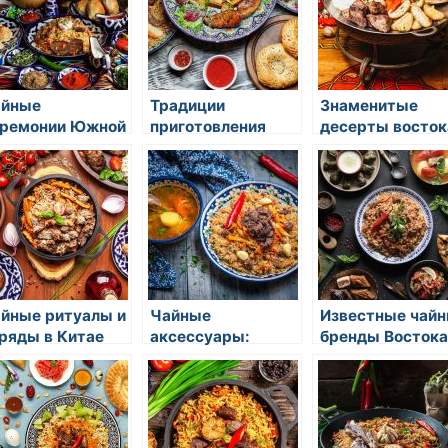
айные
Традиции
Знаменитые
ремонии Южной
приготовления
десерты восток
реи
праздничных
сладостей
йные ритуалы и
Чайные
Известные чай
ряды в Китае
аксессуары:
бренды Востока
чайники, чашки,
ложки