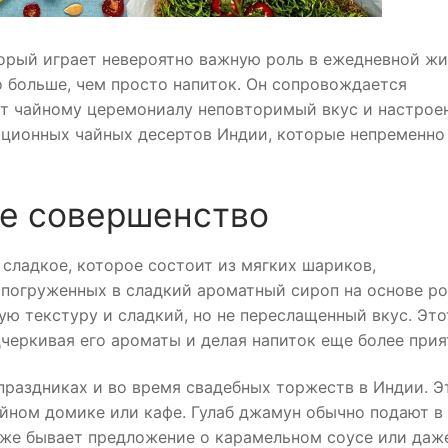
орый играет невероятно важную роль в ежедневной ж
до больше, чем просто напиток. Он сопровождается
т чайному церемониалу неповторимый вкус и настроен
иционных чайных десертов Индии, которые непременно
ое совершенство
сладкое, которое состоит из мягких шариков,
и погруженных в сладкий ароматный сироп на основе р
ю текстуру и сладкий, но не переслащенный вкус. Это
дчеркивая его ароматы и делая напиток еще более при
праздниках и во время свадебных торжеств в Индии. Э
йном домике или кафе. Гулаб джамун обычно подают в
акже бывает предложение о карамельном соусе или даж