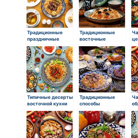
Традиционные
Традиционные
Ч
праздничные
восточные
це
блюда в восточной
сладости к чаю
Ко
кухне
Типичные десерты
Традиционные
Ча
восточной кухни
способы
об
приготовления чая
в восточных
странах