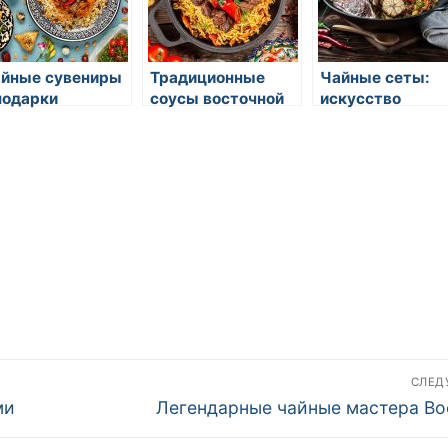
йные сувениры
Традиционные
Чайные сеты:
подарки
соусы восточной
искусство
кухни
чаепития в
восточной кухн
СЛЕ
Следующая
ми
Легендарные чайные мастера Во
запись: