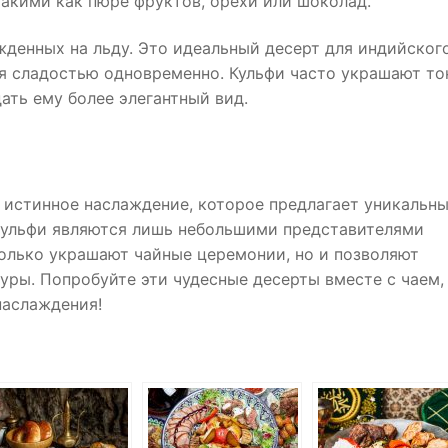
акими как пюре фруктов, орехи или шоколад.
жденных на льду. Это идеальный десерт для индийског
ься сладостью одновременно. Кульфи часто украшают т
ать ему более элегантный вид.
 истинное наслаждение, которое предлагает уникальн
 кульфи являются лишь небольшими представителями
только украшают чайные церемонии, но и позволяют
уры. Попробуйте эти чудесные десерты вместе с чаем,
наслаждения!