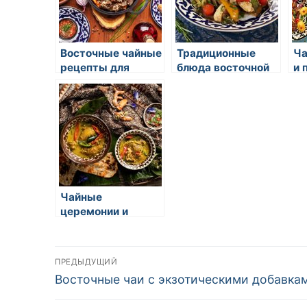
Восточные чайные
Традиционные
Ча
рецепты для
блюда восточной
и 
здоровья
кухни: сочетание
экзотики и
уникального вкуса
Чайные
церемонии и
ритуалы:
искусство и
Навигация
гармония
ПРЕДЫДУЩИЙ
восточной кухни
Предыдущая
Восточные чаи с экзотическими добавка
по
запись: