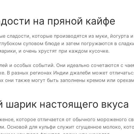
дости на пряной кайфе
е сладости, которые производятся из муки, йогурта и
глубоком суповом блюде и затем погружаются в сладк
арики, и очень хрустят при каждом кусочке.
ей и особых событий. Они идеально сочетаются с чае
ке. В разных регионах Индии джалеби может отличатьс
ах они также могут быть заполнены кремом или ореха
 шарик настоящего вкуса
женое, которое отличается от обычного мороженого с
и. Основой для кульфи служит сгущенное молоко, кот