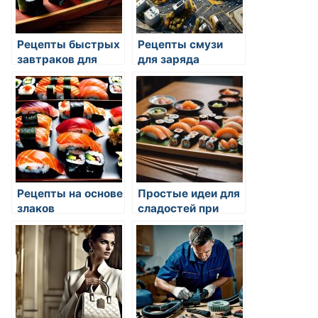
Рецепты быстрых
Рецепты смузи
завтраков для
для заряда
занятых людей
энергии на весь
день
Рецепты на основе
Простые идеи для
злаков
сладостей при
нехватке времени