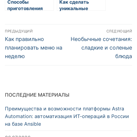
Способы
Как сделать
приготовления
уникальные
блюд на утро
десерты из меда
Навигация
ПРЕДЫДУЩИЙ
СЛЕДУЮЩИЙ
по
Предыдущая
Следующая
Как правильно
Необычные сочетания:
запись:
запись:
записям
планировать меню на
сладкие и соленые
неделю
блюда
ПОСЛЕДНИЕ МАТЕРИАЛЫ
Преимущества и возможности платформы Astra
Automation: автоматизация ИТ-операций в России
на базе Ansible