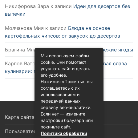
Никифорова Зара
к записи
Идеи для десертов без
выпечки
Молчанова Мия
к записи
Блюда на основе
картофельных чипсов: от закусок до десертов
Брагина Млада
к записи
Как выбрать свежие ягоды
Мы используем файлы
cookie. Они помогают
Карпов Ватслав
к записи
Удобство и новая слава
улучшать сайт и делать
кулинарии: микроволновка
его удобнее.
Нажимая «Принять», вы
соглашаетесь с их
использованием и
передачей данных
сервису веб-аналитики.
Если нет — измените
Карта сайта
настройки браузера или
покиньте сайт.
Пользовательское соглашение
Политика обработки