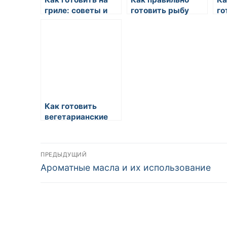
гриле: советы и
готовить рыбу
го
техники
Как готовить
вегетарианские
супы
Навигация
ПРЕДЫДУЩИЙ
Предыдущая
Ароматные масла и их использование
по
запись:
записям