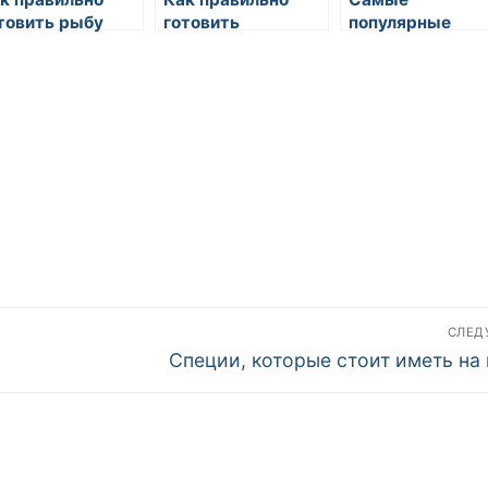
товить рыбу
готовить
популярные
запеканки
детские блюда 
как их готовить
СЛЕ
Следующая
Специи, которые стоит иметь на 
запись: