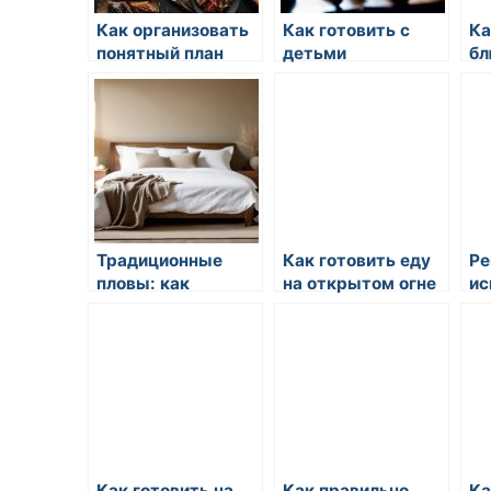
Как организовать
Как готовить с
Ка
понятный план
детьми
бл
завтрака
ми
го
Традиционные
Как готовить еду
Ре
пловы: как
на открытом огне
ис
готовить по
ли
правилам
го
Как готовить на
Как правильно
Ка