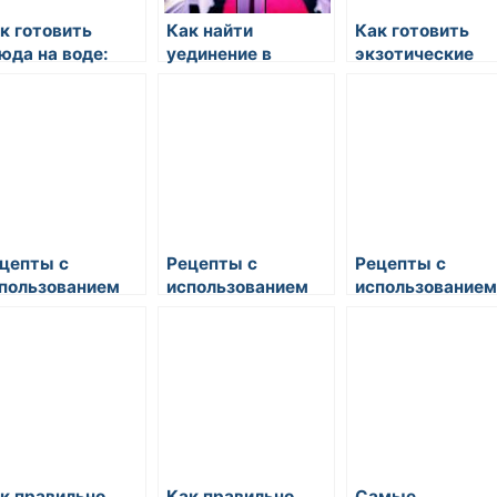
к готовить
Как найти
Как готовить
юда на воде:
уединение в
экзотические
нимализм в
кулинарии
блюда
товке
цепты с
Рецепты с
Рецепты с
пользованием
использованием
использованием
монов: как и что
лимонов: как и что
лимонов: как и 
товить
готовить
готовить
к правильно
Как правильно
Самые