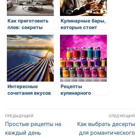
Как приготовить
Кулинарные бары,
плов: секреты
которые стоит
посетить
Интересные
Рецепты
сочетания вкусов
кулинарного
в десертах
тестирования:
интересные идеи
Навигация
ПРЕДЫДУЩИЙ
СЛЕДУЮЩИЙ
по
Предыдущая
Следующая
Простые рецепты на
Как выбрать десерты
запись:
запись:
записям
каждый день
для романтического