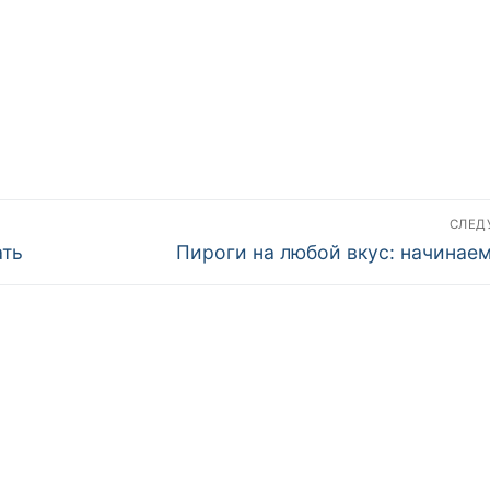
СЛЕ
Следующая
ать
Пироги на любой вкус: начинаем
запись: