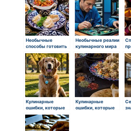
Необычные
Необычные реалии
Сп
способы готовить
кулинарного мира
пр
на кухне
ра
Кулинарные
Кулинарные
С
ошибки, которые
ошибки, которые
зн
стоит избегать
стоит избегать
ко