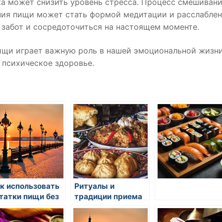
ка может снизить уровень стресса. Процесс смешиван
ния пищи может стать формой медитации и расслаблен
 забот и сосредоточиться на настоящем моменте.
ищи играет важную роль в нашей эмоциональной жизни
 психическое здоровье.
к использовать
Ритуалы и
татки пищи без
традиции приема
ходов
пищи на восточной
кухне