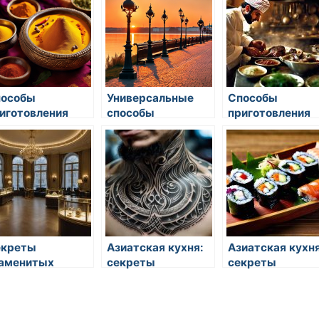
особы
Универсальные
Способы
иготовления
способы
приготовления
зличных соусов
приготовления
домашней пицц
екреты
Азиатская кухня:
Азиатская кухня
аменитых
секреты
секреты
ндитеров
приготовления
приготовления