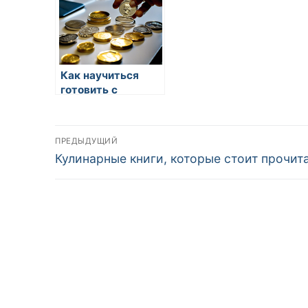
Как научиться
готовить с
удовольствием
Навигация
ПРЕДЫДУЩИЙ
Предыдущая
Кулинарные книги, которые стоит прочит
по
запись:
записям