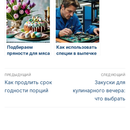
Подбираем
Как использовать
пряности для мяса
специи в выпечке
Навигация
ПРЕДЫДУЩИЙ
СЛЕДУЮЩИЙ
по
Предыдущая
Следующая
Как продлить срок
Закуски для
запись:
запись:
записям
годности порций
кулинарного вечера:
что выбрать