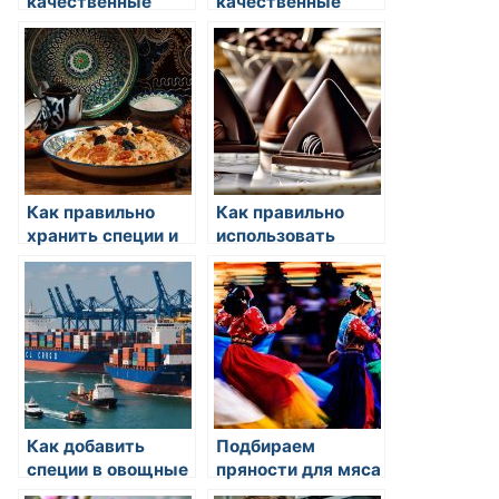
качественные
качественные
специи
специи
Как правильно
Как правильно
хранить специи и
использовать
пряности
острые специи
Как добавить
Подбираем
специи в овощные
пряности для мяса
салаты