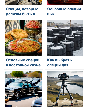
Специи, которые
Основные специи
должны быть в
и их
каждой кухне
использование в
индийской
кулинарии
Основные специи
Как выбрать
в восточной кухне
специи для
кайенского перца