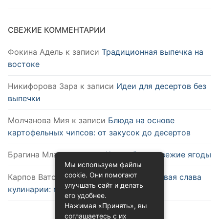
СВЕЖИЕ КОММЕНТАРИИ
Фокина Адель
к записи
Традиционная выпечка на
востоке
Никифорова Зара
к записи
Идеи для десертов без
выпечки
Молчанова Мия
к записи
Блюда на основе
картофельных чипсов: от закусок до десертов
Брагина Млада
к записи
Как выбрать свежие ягоды
Мы используем файлы
cookie. Они помогают
Карпов Ватслав
к записи
Удобство и новая слава
улучшать сайт и делать
кулинарии: микроволновка
его удобнее.
Нажимая «Принять», вы
соглашаетесь с их