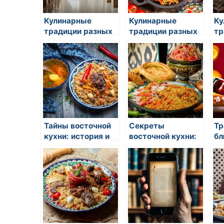
Кулинарные
Кулинарные
Ку
традиции разных
традиции разных
тр
стран мира
стран
ст
Тайны восточной
Секреты
Тр
кухни: история и
восточной кухни:
бл
традиции
искусство
ку
гастрономии и
кулинарные
традиции