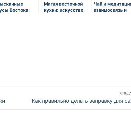
ысканные
Магия восточной
Чай и медитаци
усы Востока:
кухни: искусство,
взаимосвязь и
крытие в мире
вкус и традиции
влияние
сточной кухни
СЛЕ
Следующая
ки
Как правильно делать заправку для са
запись: