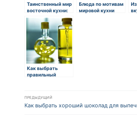
Таинственный мир
Блюда по мотивам
Из
восточной кухни:
мировой кухни
вк
изысканные вкусы
от
и загадочные
во
обычаи
Как выбрать
правильный
алкоголь для
кухни
Навигация
ПРЕДЫДУЩИЙ
Предыдущая
Как выбрать хороший шоколад для выпеч
по
запись:
записям