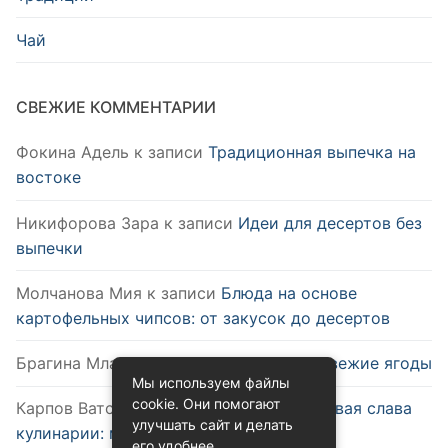
Чай
СВЕЖИЕ КОММЕНТАРИИ
Фокина Адель
к записи
Традиционная выпечка на
востоке
Никифорова Зара
к записи
Идеи для десертов без
выпечки
Молчанова Мия
к записи
Блюда на основе
картофельных чипсов: от закусок до десертов
Брагина Млада
к записи
Как выбрать свежие ягоды
Мы используем файлы
cookie. Они помогают
Карпов Ватслав
к записи
Удобство и новая слава
улучшать сайт и делать
кулинарии: микроволновка
его удобнее.