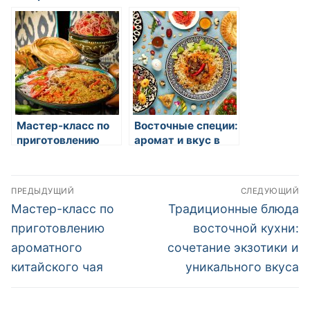
приготовления
блюда и традиции
изысканных блюд
Мастер-класс по
Восточные специи:
приготовлению
аромат и вкус в
ароматного
каждом блюде
китайского чая
Навигация
ПРЕДЫДУЩИЙ
СЛЕДУЮЩИЙ
по
Предыдущая
Следующая
Мастер-класс по
Традиционные блюда
запись:
запись:
записям
приготовлению
восточной кухни:
ароматного
сочетание экзотики и
китайского чая
уникального вкуса