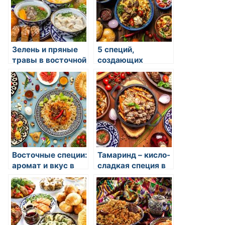
Зелень и пряные
5 специй,
травы в восточной
создающих
кухне:
волшебный
вдохновение и
восточный вкус
полезность
Восточные специи:
Тамаринд – кисло-
аромат и вкус в
сладкая специя в
каждом блюде
блюдах Тайланда