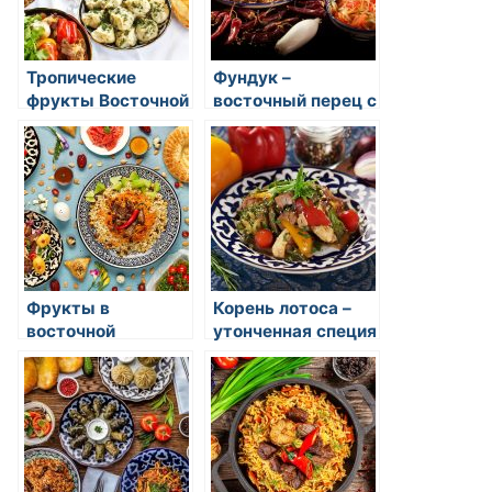
Тропические
Фундук –
фрукты Восточной
восточный перец с
кухни: экзотика,
горьким оттенком
вкус и польза
Фрукты в
Корень лотоса –
восточной
утонченная специя
гастрономии: вкус
из Юго-Восточной
и полезность
Азии