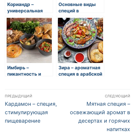
Кориандр –
Основные виды
универсальная
специй в
специя в
восточной кухне
восточных блюдах
Имбирь –
Зира – ароматная
пикантность и
специя в арабской
польза в одном
и турецкой кухне
Навигация
ПРЕДЫДУЩИЙ
СЛЕДУЮЩИЙ
по
Предыдущая
Следующая
Кардамон – специя,
Мятная специя –
запись:
запись:
записям
стимулирующая
освежающий аромат в
пищеварение
десертах и горячих
напитках