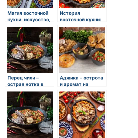
Магия восточной
История
кухни: искусство,
восточной кухни:
вкус и традиции
откуда родился
вкус и экзотика
Перец чили –
Аджика – острота
острая нотка в
и аромат на
азиатских супах и
кавказском столе
соусах