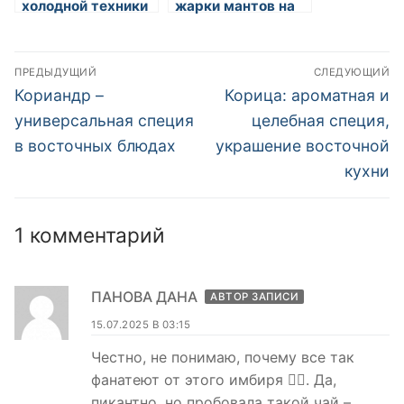
холодной техники
жарки мантов на
приготовления
пароварке
восточных
Навигация
салатов
ПРЕДЫДУЩИЙ
СЛЕДУЮЩИЙ
по
Предыдущая
Следующая
Кориандр –
Корица: ароматная и
запись:
запись:
записям
универсальная специя
целебная специя,
в восточных блюдах
украшение восточной
кухни
1 комментарий
ПАНОВА ДАНА
АВТОР ЗАПИСИ
15.07.2025 В 03:15
Честно, не понимаю, почему все так
фанатеют от этого имбиря 🤷‍♀️. Да,
пикантно, но пробовала такой чай –