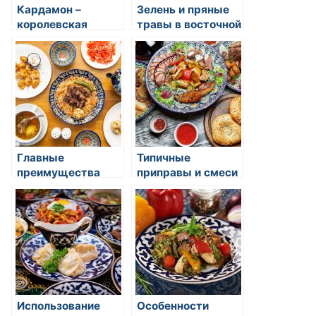
Кардамон –
Зелень и пряные
королевская
травы в восточной
специя в
кухне:
восточной кухне
вдохновение и
полезность
Главные
Типичные
преимущества
приправы и смеси
использования
специй в
специй в блюдах
азиатской
гастрономии
Использование
Особенности