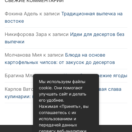
СВЕЖИЕ КОММЕНТАРИИ
Фокина Адель
к записи
Традиционная выпечка на
востоке
Никифорова Зара
к записи
Идеи для десертов без
выпечки
Молчанова Мия
к записи
Блюда на основе
картофельных чипсов: от закусок до десертов
Брагина Млада
к записи
Как выбрать свежие ягоды
Мы используем файлы
cookie. Они помогают
Карпов Ватслав
к записи
Удобство и новая слава
улучшать сайт и делать
кулинарии: микроволновка
его удобнее.
Нажимая «Принять», вы
соглашаетесь с их
использованием и
передачей данных
сервису веб-аналитики.