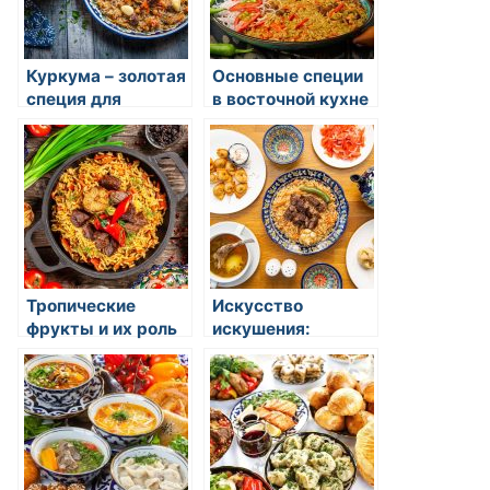
Куркума – золотая
Основные специи
специя для
в восточной кухне
здоровья
Тропические
Искусство
фрукты и их роль
искушения:
в восточной
Волшебство
гастрономии
орехов и семян в
восточной кухне