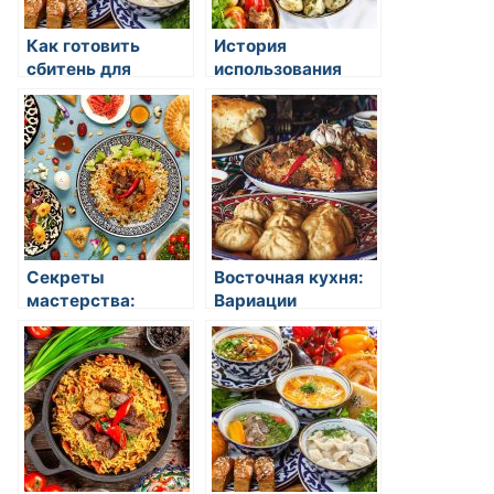
Как готовить
История
сбитень для
использования
горячего чая по
специй в
восточным
восточной кухне
рецептам
Секреты
Восточная кухня:
мастерства:
Вариации
умение
традиционных
использовать
блюд на востоке
специи и приправы
в восточной кухне