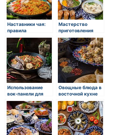
Наставники чая:
Мастерство
правила
приготовления
приготовления и
удона и рамена:
церемония
волшебство
чаепития
восточной кухни
Использование
Овощные блюда в
вок-панели для
восточной кухне
приготовления
восточных блюд