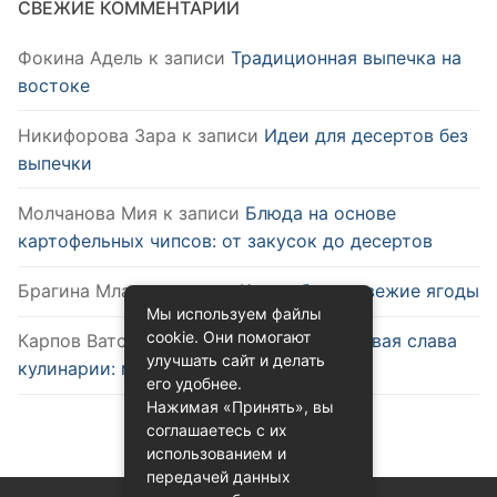
СВЕЖИЕ КОММЕНТАРИИ
Фокина Адель
к записи
Традиционная выпечка на
востоке
Никифорова Зара
к записи
Идеи для десертов без
выпечки
Молчанова Мия
к записи
Блюда на основе
картофельных чипсов: от закусок до десертов
Брагина Млада
к записи
Как выбрать свежие ягоды
Мы используем файлы
cookie. Они помогают
Карпов Ватслав
к записи
Удобство и новая слава
улучшать сайт и делать
кулинарии: микроволновка
его удобнее.
Нажимая «Принять», вы
соглашаетесь с их
использованием и
передачей данных