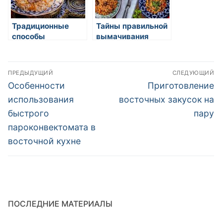
Традиционные
Тайны правильной
способы
вымачивания
приготовления чая
масляных гриццел
в восточных
Навигация
странах
ПРЕДЫДУЩИЙ
СЛЕДУЮЩИЙ
по
Предыдущая
Следующая
Особенности
Приготовление
запись:
запись:
записям
использования
восточных закусок на
быстрого
пару
пароконвектомата в
восточной кухне
ПОСЛЕДНИЕ МАТЕРИАЛЫ