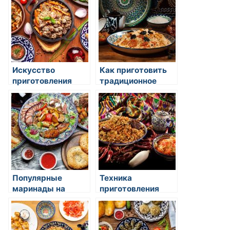
Искусство
Как приготовить
приготовления
традиционное
восточных
печенье для чая
десертных блюд
восточного стиля
Популярные
Техника
маринады на
приготовления
восточной кухне
кислого соуса для
пекинской утки