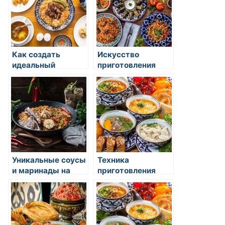
Как создать
Искусство
идеальный
приготовления
воздушный рис
суши и роллов
для суши
Уникальные соусы
Техника
и маринады на
приготовления
востоке
жареного риса с
овощами: секреты
восточной кухни