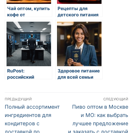
Чай оптом, купить
Рецепты для
кофе от
детского питания
производителя:
доставка по
России, СНГ
RuPost:
Здоровое питание
российский
для всей семьи
корпоративный
почтовый сервер
Навигация
на базе Linux —
ПРЕДЫДУЩИЙ
СЛЕДУЮЩИЙ
современное
по
Предыдущая
Следующая
Полный ассортимент
Пиво оптом в Москве
решение для
запись:
запись:
бизнеса
записям
ингредиентов для
и МО: как выбрать
кондитеров с
лучшее предложение
доставкой по
и заказать с доставкой