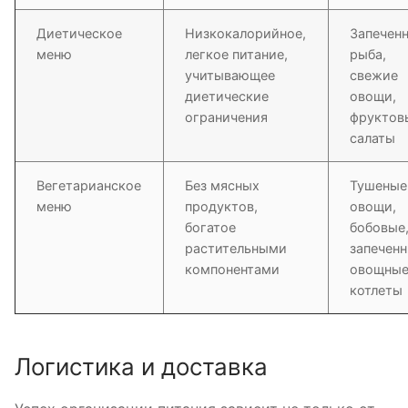
Диетическое
Низкокалорийное,
Запечен
меню
легкое питание,
рыба,
учитывающее
свежие
диетические
овощи,
ограничения
фруктов
салаты
Вегетарианское
Без мясных
Тушеные
меню
продуктов,
овощи,
богатое
бобовые
растительными
запечен
компонентами
овощны
котлеты
Логистика и доставка