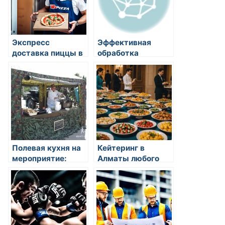
Экспресс
Эффективная
доставка пиццы в
обработка
Тюмени через
гостиниц,
783000.ru
общежитий и
хостелов в
Жуковском:
гарантированная
дезинсекция и
дератизация
Полевая кухня на
Кейтеринг в
мероприятие:
Алматы любого
идеальное
формата по
решение для
самым низким
гурманов на
ценам
свежем воздухе