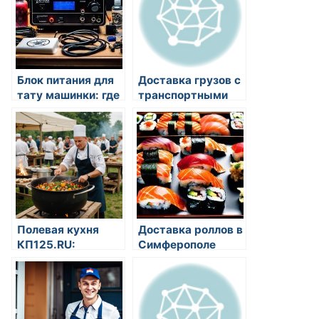
Блок питания для
Доставка грузов с
тату машинки: где
транспортными
купить источник
компаниями
питания в
Сальска по
TattooMarket
выгодным ценам
Полевая кухня
Доставка роллов в
КП125.RU:
Симферополе
Идеальное
Ямато: вкусная
решение для
японская кухня
вашего
прямо к вам домой
мероприятия