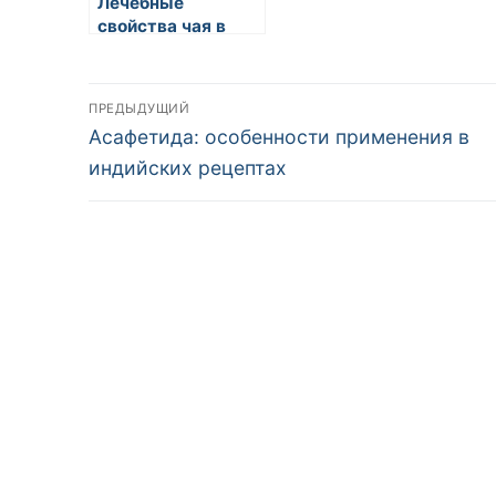
Лечебные
свойства чая в
восточной
медицине
Навигация
ПРЕДЫДУЩИЙ
Предыдущая
Асафетида: особенности применения в
по
запись:
индийских рецептах
записям