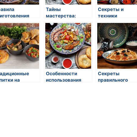
авила
Тайны
Секреты и
иготовления
мастерства:
техники
мчи в домашних
секреты
идеального
ловиях
приготовления
разделывания
суши и роллов
рыбы для суши 
восточной кухн
адиционные
Особенности
Секреты
питки на
использования
правильного
сточной кухне
быстрого
заваривания ча
пароконвектомата
в восточной кухне