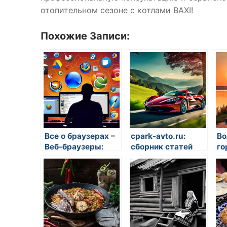
отопительном сезоне с котлами BAXI!
Похожие Записи:
Все о браузерах –
cpark-avto.ru:
Во
Веб-браузеры:
сборник статей
го
выбор, функции и
про автомобили и
Во
советы по
всё для
использованию
автомобилей