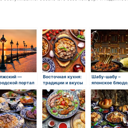
лжский —
Восточная кухня:
Шабу-шабу –
родской портал
традиции и вкусы
японское блюдо
лжского
состоящее из
кусочков мяса и
овощей, которы
кипятятся в
горячем фондю