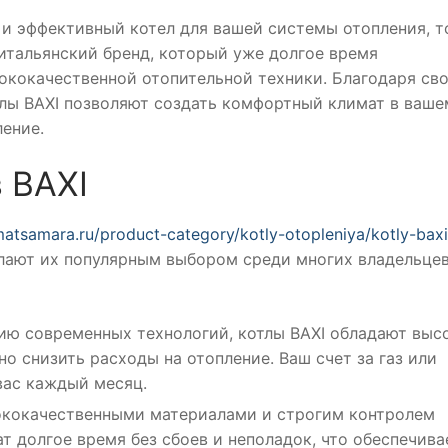
и эффективный котел для вашей системы отопления, т
 итальянский бренд, который уже долгое время
ококачественной отопительной техники. Благодаря св
лы BAXI позволяют создать комфортный климат в ваше
ление.
 BAXI
imatsamara.ru/product-category/kotly-otopleniya/kotly-baxi
лают их популярным выбором среди многих владельце
ию современных технологий, котлы BAXI обладают выс
о снизить расходы на отопление. Ваш счет за газ или
вас каждый месяц.
ококачественными материалами и строгим контролем
т долгое время без сбоев и неполадок, что обеспечива