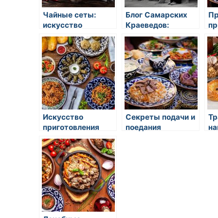
Чайные сеты:
Блог Самарских
Пр
искусство
Краеведов:
пр
чаепития в
Исследуем
ки
восточной кухне
культурное
ус
наследие
Самарской
области
Искусство
Секреты подачи и
Тр
приготовления
поедания
на
суши и роллов
столовых палочек
во