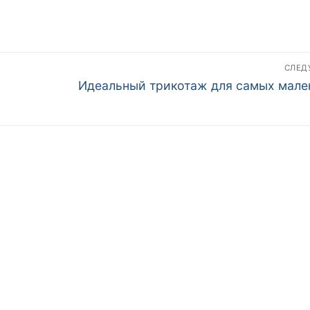
СЛЕ
Следующая
Идеальный трикотаж для самых мале
запись: