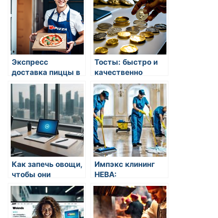
выгодно
преимущества
Экспресс
Тосты: быстро и
доставка пиццы в
качественно
Тюмени через
783000.ru
Как запечь овощи,
Импэкс клининг
чтобы они
НЕВА:
сохранили вкус
профессиональная
клининговая
компания в Санкт-
Петербурге