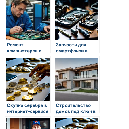
Ремонт
Запчасти для
компьютеров и
смартфонов в
ноутбуков — в
магазине
Подольске и
VibroPlus:
Московской
качество и
области
надежность
Скупка серебра в
Строительство
интернет-сервисе
домов под ключ в
Capital Gold:
Алматы:
просто, быстро,
особенности и