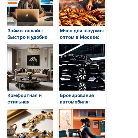
Займы онлайн:
Мясо для шаурмы
быстро и удобно
оптом в Москве:
купить куриную
заготовку для
шавермы от
поставщика
Комфортная и
Бронирование
стильная
автомобиля:
дизайнерская
современная
мебель в Москве –
технология,
лучший выбор от
обеспечивающая
COMO CASA
безопасность