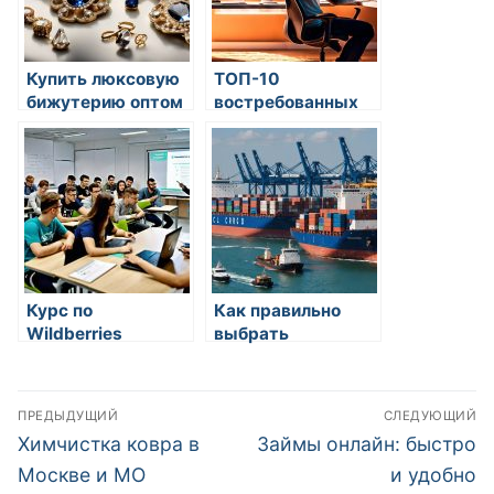
Купить люксовую
ТОП-10
бижутерию оптом
востребованных
от производителя
удаленных
премиум качества
профессий в 2024
KALINKA
году
Курс по
Как правильно
Wildberries
выбрать
EDUGUSAROV:
компанию по
обзор и
перевозке грузов
Навигация
преимущества
ПРЕДЫДУЩИЙ
СЛЕДУЮЩИЙ
обучения
по
Предыдущая
Следующая
Химчистка ковра в
Займы онлайн: быстро
запись:
запись:
записям
Москве и МО
и удобно