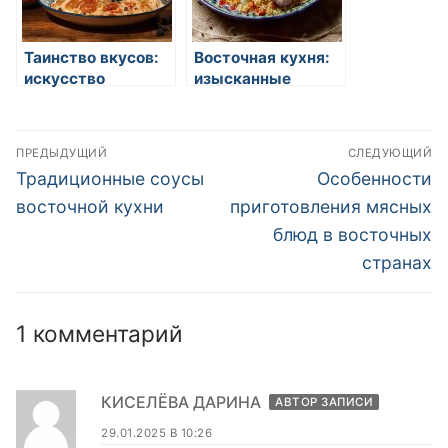
Таинство вкусов:
Восточная кухня:
искусство
изысканные
восточной кухни
блюда и традиции
Навигация
ПРЕДЫДУЩИЙ
СЛЕДУЮЩИЙ
по
Предыдущая
Следующая
Традиционные соусы
Особенности
запись:
запись:
записям
восточной кухни
приготовления мясных
блюд в восточных
странах
1 комментарий
КИСЕЛЁВА ДАРИНА
АВТОР ЗАПИСИ
29.01.2025 В 10:26