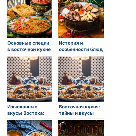
кулинарные
традиции
Основные специи
История и
в восточной кухне
особенности блюд
восточной кухни
Изысканные
Восточная кухня:
вкусы Востока:
тайны и вкусы
открытие в мире
восточной кухни