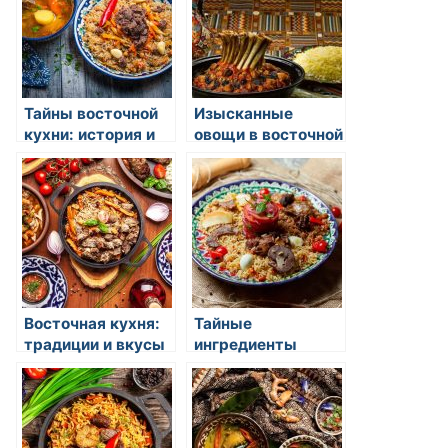
Тайны восточной
Изысканные
кухни: история и
овощи в восточной
традиции
кулинарии:
открытие
вкусового
разнообразия
Восточная кухня:
Тайные
традиции и вкусы
ингредиенты
восточной кухни