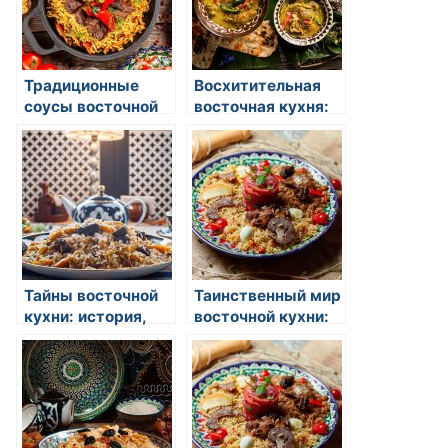
Традиционные
Восхитительная
соусы восточной
восточная кухня:
кухни
объедение вкусов
и ароматов
Тайны восточной
Таинственный мир
кухни: история,
восточной кухни:
традиции и
изысканные вкусы
вкусовые
и загадочные
открытия
обычаи