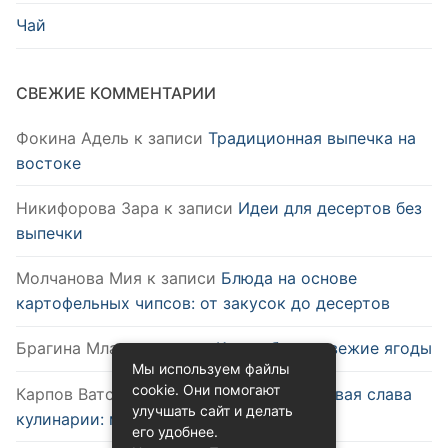
Чай
СВЕЖИЕ КОММЕНТАРИИ
Фокина Адель
к записи
Традиционная выпечка на
востоке
Никифорова Зара
к записи
Идеи для десертов без
выпечки
Молчанова Мия
к записи
Блюда на основе
картофельных чипсов: от закусок до десертов
Брагина Млада
к записи
Как выбрать свежие ягоды
Мы используем файлы
cookie. Они помогают
Карпов Ватслав
к записи
Удобство и новая слава
улучшать сайт и делать
кулинарии: микроволновка
его удобнее.