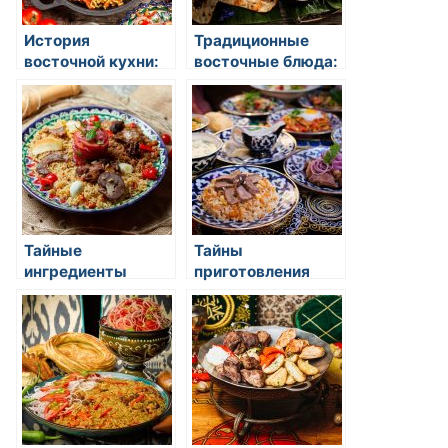
История
Традиционные
восточной кухни:
восточные блюда:
откуда родился
открытие для
вкус и экзотика
гурманов
Тайные
Тайны
ингредиенты
приготовления
восточной кухни
фирменных блюд
восточной кухни