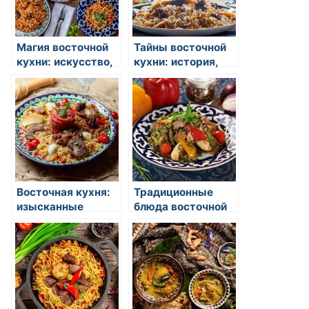
Магия восточной
Тайны восточной
кухни: искусство,
кухни: история,
вкус и традиции
традиции и
вкусовые
открытия
Восточная кухня:
Традиционные
изысканные
блюда восточной
блюда и традиции
кухни: сочетание
экзотики и
уникального вкуса