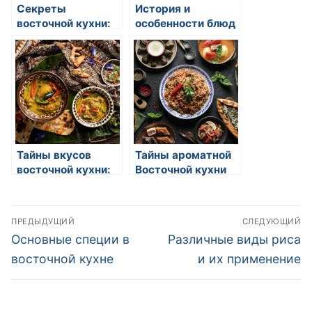
Секреты
История и
восточной кухни:
особенности блюд
искусство
восточной кухни
гастрономии и
кулинарные
традиции
Тайны вкусов
Тайны ароматной
восточной кухни:
Восточной кухни
история,
разнообразие и
Навигация
уникальная
ПРЕДЫДУЩИЙ
СЛЕДУЮЩИЙ
культура
по
Предыдущая
Следующая
Основные специи в
Различные виды риса
запись:
запись:
записям
восточной кухне
и их применение