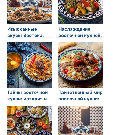
Изысканные
Наслаждение
вкусы Востока:
восточной кухней:
открытие в мире
открытие вкусов и
восточной кухни
традиций
Тайны восточной
Таинственный мир
кухни: история и
восточной кухни:
традиции
изысканные вкусы
и загадочные
обычаи