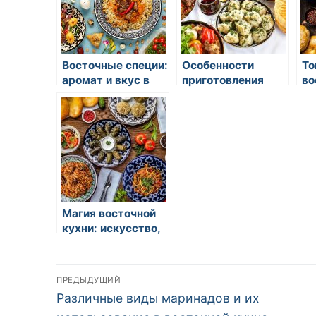
Восточные специи:
Особенности
То
аромат и вкус в
приготовления
во
каждом блюде
мясных блюд в
ко
восточных
по
странах
Магия восточной
кухни: искусство,
вкус и традиции
Навигация
ПРЕДЫДУЩИЙ
Предыдущая
Различные виды маринадов и их
по
запись: