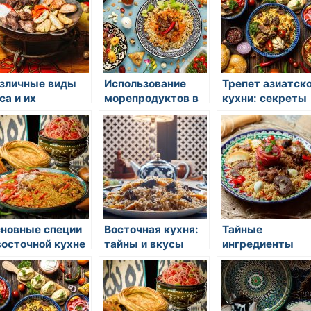
зличные виды
Использование
Трепет азиатск
са и их
морепродуктов в
кухни: секреты
именение
азиатской
гастрономическ
гастрономии
наследия Восто
новные специи
Восточная кухня:
Тайные
восточной кухне
тайны и вкусы
ингредиенты
восточной кухн