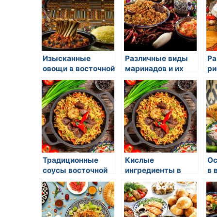
Изысканные
Различные виды
Ра
овощи в восточной
маринадов и их
ри
кулинарии:
использование в
пр
открытие
восточной кухне
вкусового
разнообразия
Традиционные
Кислые
Ос
соусы восточной
ингредиенты в
в 
кухни
восточной кухне:
от солевых
маринадов до
уксусных соусов