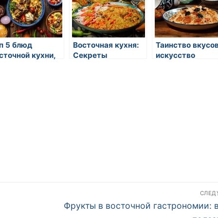
п 5 блюд
Восточная кухня:
Таинство вкусов
сточной кухни,
Секреты
искусство
торые стоит
приготовления
восточной кухн
пробовать
изысканных блюд
СЛЕ
Следующая
Фрукты в восточной гастрономии: в
запись: