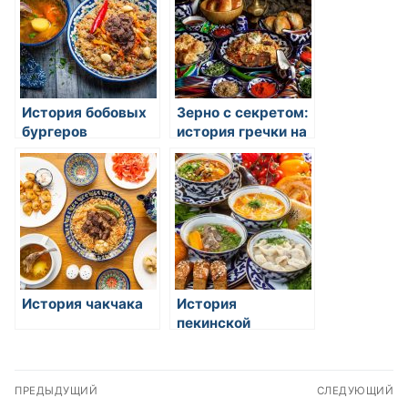
История бобовых
Зерно с секретом:
бургеров
история гречки на
Востоке
История чакчака
История
пекинской
капусты
Навигация
ПРЕДЫДУЩИЙ
СЛЕДУЮЩИЙ