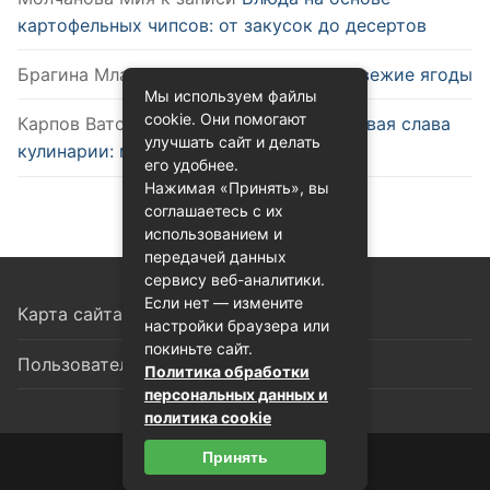
картофельных чипсов: от закусок до десертов
Брагина Млада
к записи
Как выбрать свежие ягоды
Мы используем файлы
cookie. Они помогают
Карпов Ватслав
к записи
Удобство и новая слава
улучшать сайт и делать
кулинарии: микроволновка
его удобнее.
Нажимая «Принять», вы
соглашаетесь с их
использованием и
передачей данных
сервису веб-аналитики.
Если нет — измените
Карта сайта
настройки браузера или
покиньте сайт.
Пользовательское соглашение
Политика обработки
персональных данных и
политика cookie
Принять
© 2026 Восточная кухня