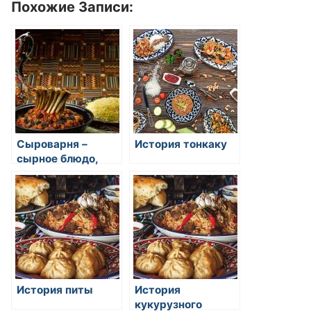
Похожие Записи:
Сыроварня –
История тонкаку
сырное блюдо,
состоящее из
тонких слоев
теста и сыра
История питы
История
кукурузного