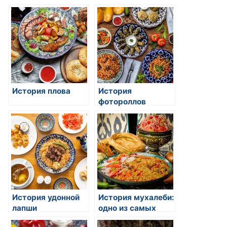
пирога
История плова
История
фотороллов
История удонной
История мухалеби:
лапши
одно из самых
популярных блюд