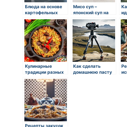
Блюда на основе
Мисо суп –
Ка
картофельных
японский суп на
ид
чипсов: от закусок
основе мисо-
до десертов
пасты с
водорослями и
творожной
фасолью
Кулинарные
Как сделать
Ре
традиции разных
домашнюю пасту
ис
стран
своими руками
гр
до
Рецепты закусок