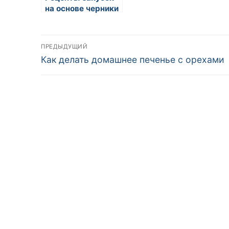
на основе черники
Навигация
ПРЕДЫДУЩИЙ
Предыдущая
Как делать домашнее печенье с орехами
по
запись:
записям