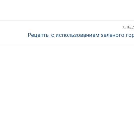
СЛЕ
Следующая
Рецепты с использованием зеленого го
запись: