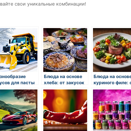
вайте свои уникальные комбинации!
знообразие
Блюда на основе
Блюда на основ
усов для пасты
хлеба: от закусок
куриного филе: 
до гарниров
салатов до
запеканок