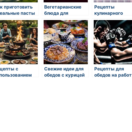
к приготовить
Вегетарианские
Рецепты
еальные пасты
блюда для
кулинарного
начинающих
тестирования:
интересные иде
цепты с
Свежие идеи для
Рецепты для
пользованием
обедов с курицей
обедов на работ
ибов: от салатов
 основных блюд