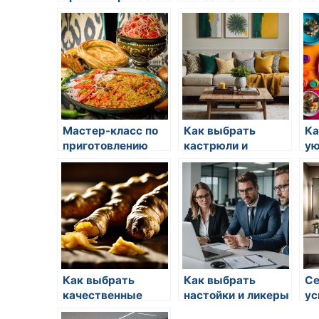
специи
сп
Мастер-класс по
Как выбрать
Ка
приготовлению
кастрюли и
у
ароматного
сковородки
ат
китайского чая
ку
Как выбрать
Как выбрать
С
качественные
настойки и ликеры
ус
грибы
за