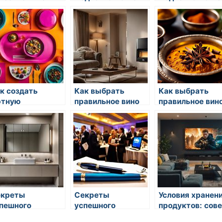
еции
к создать
Как выбрать
Как выбрать
ютную
правильное вино
правильное вин
мосферу на
для ужина
для ужина
хне
екреты
Секреты
Условия хранен
пешного
успешного
продуктов: сов
пекания овощей
запекания овощей