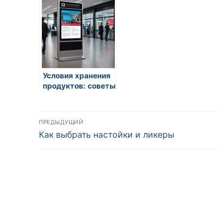
Условия хранения
продуктов: советы
Навигация
ПРЕДЫДУЩИЙ
Предыдущая
Как выбрать настойки и ликеры
по
запись:
записям