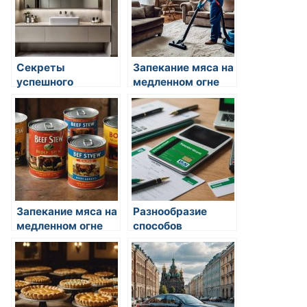
Секреты
Запекание мяса на
успешного
медленном огне
запекания овощей
Запекание мяса на
Разнообразие
медленном огне
способов
запекания рыбы