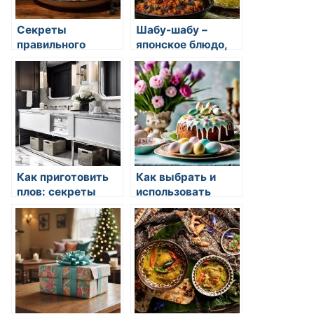
Секреты
Шабу-шабу –
правильного
японское блюдо,
заваривания чая
состоящее из
кусочков мяса и
овощей, которые
кипятятся в
горячем фондю
Как приготовить
Как выбрать и
плов: секреты
использовать
овощи в кулинарии