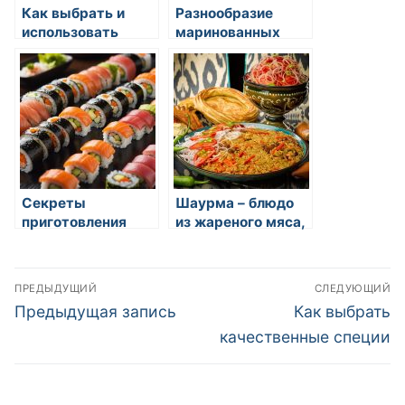
Как выбрать и
Разнообразие
использовать
маринованных
овощи в кулинарии
овощей на
восточной кухне
Секреты
Шаурма – блюдо
приготовления
из жареного мяса,
блинов
овощей и соусов,
завернутое в питу
Навигация
ПРЕДЫДУЩИЙ
СЛЕДУЮЩИЙ
по
Предыдущая
Следующая
Предыдущая запись
Как выбрать
запись:
запись:
записям
качественные специи