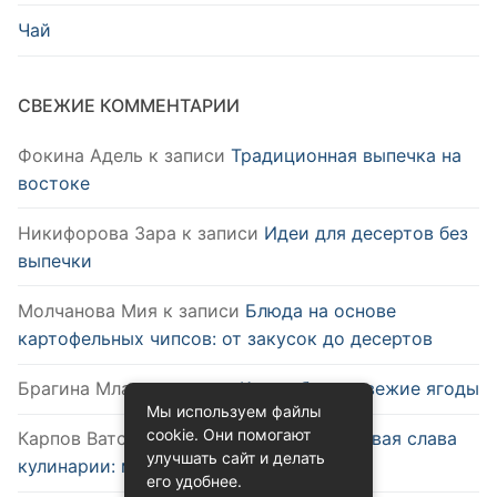
Чай
СВЕЖИЕ КОММЕНТАРИИ
Фокина Адель
к записи
Традиционная выпечка на
востоке
Никифорова Зара
к записи
Идеи для десертов без
выпечки
Молчанова Мия
к записи
Блюда на основе
картофельных чипсов: от закусок до десертов
Брагина Млада
к записи
Как выбрать свежие ягоды
Мы используем файлы
cookie. Они помогают
Карпов Ватслав
к записи
Удобство и новая слава
улучшать сайт и делать
кулинарии: микроволновка
его удобнее.