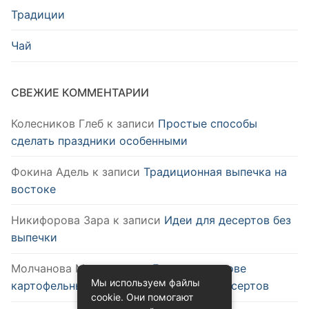
Традиции
Чай
СВЕЖИЕ КОММЕНТАРИИ
Колесников Глеб
к записи
Простые способы
сделать праздники особенными
Фокина Адель
к записи
Традиционная выпечка на
востоке
Никифорова Зара
к записи
Идеи для десертов без
выпечки
Молчанова Мия
к записи
Блюда на основе
Мы используем файлы
картофельных чипсов: от закусок до десертов
cookie. Они помогают