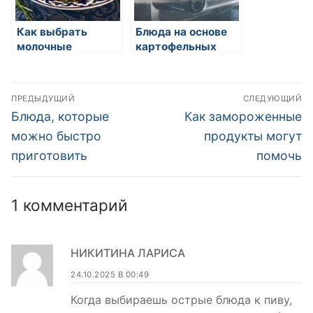
Как выбрать
Блюда на основе
молочные
картофельных
продукты
чипсов: от закусок
до десертов
Навигация
ПРЕДЫДУЩИЙ
СЛЕДУЮЩИЙ
по
Предыдущая
Следующая
Блюда, которые
Как замороженные
запись:
запись:
записям
можно быстро
продукты могут
приготовить
помочь
1 комментарий
НИКИТИНА ЛАРИСА
24.10.2025 В 00:49
Когда выбираешь острые блюда к пиву,