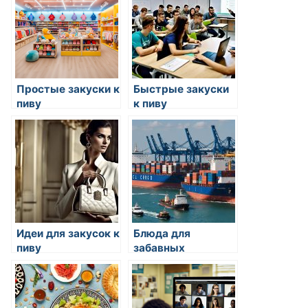
Простые закуски к
Быстрые закуски
пиву
к пиву
Идеи для закусок к
Блюда для
пиву
забавных
вечеринок