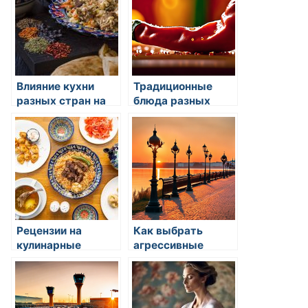
Влияние кухни
Традиционные
разных стран на
блюда разных
мировые
культур
кулинарные
тренды
Рецензии на
Как выбрать
кулинарные
агрессивные
течения в мире
блюда для
домашних
посиделок