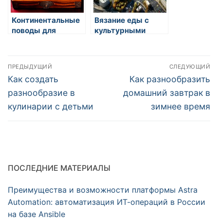
Континентальные
Вязание еды с
поводы для
культурными
готовки и чем
нормами
славятся
общества
Навигация
ПРЕДЫДУЩИЙ
СЛЕДУЮЩИЙ
по
Предыдущая
Следующая
Как создать
Как разнообразить
запись:
запись:
записям
разнообразие в
домашний завтрак в
кулинарии с детьми
зимнее время
ПОСЛЕДНИЕ МАТЕРИАЛЫ
Преимущества и возможности платформы Astra
Automation: автоматизация ИТ-операций в России
на базе Ansible