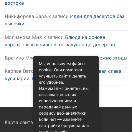
востоке
Никифорова Зара
к записи
Идеи для десертов без
выпечки
Молчанова Мия
к записи
Блюда на основе
картофельных чипсов: от закусок до десертов
Брагина Млада
к записи
Как выбрать свежие ягоды
Мы используем файлы
cookie. Они помогают
Карпов Ватслав
к записи
Удобство и новая слава
улучшать сайт и делать
кулинарии: микроволновка
его удобнее.
Нажимая «Принять», вы
соглашаетесь с их
использованием и
передачей данных
сервису веб-аналитики.
Если нет — измените
Карта сайта
настройки браузера или
покиньте сайт.