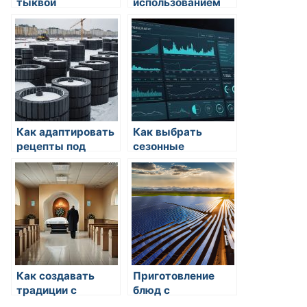
тыквой
использованием
сезонных фруктов
Как адаптировать
Как выбрать
рецепты под
сезонные
любое время года
продукты для
блюда
Как создавать
Приготовление
традиции с
блюд с
новыми блюдами
использованием