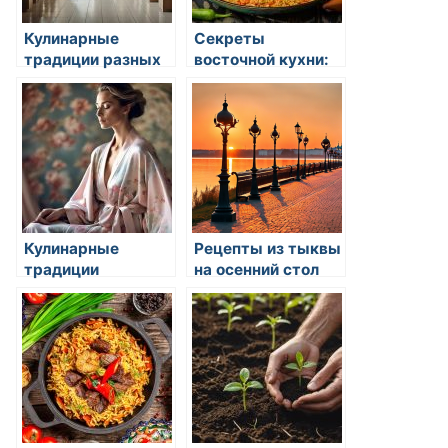
Кулинарные
Секреты
традиции разных
восточной кухни:
стран мира
искусство
гастрономии и
кулинарные
традиции
Кулинарные
Рецепты из тыквы
традиции
на осенний стол
праздников
разных стран