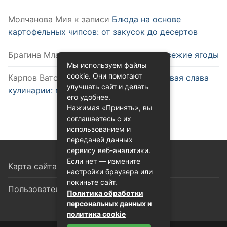
Молчанова Мия
к записи
Блюда на основе
картофельных чипсов: от закусок до десертов
Брагина Млада
к записи
Как выбрать свежие ягоды
Мы используем файлы
cookie. Они помогают
Карпов Ватслав
к записи
Удобство и новая слава
улучшать сайт и делать
кулинарии: микроволновка
его удобнее.
Нажимая «Принять», вы
соглашаетесь с их
использованием и
передачей данных
сервису веб-аналитики.
Если нет — измените
Карта сайта
настройки браузера или
покиньте сайт.
Пользовательское соглашение
Политика обработки
персональных данных и
политика cookie