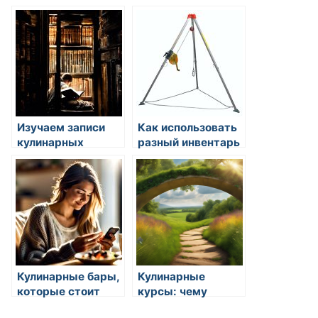
стоит посмотреть
течения в мире
Изучаем записи
Как использовать
кулинарных
разный инвентарь
шедевров
в разных блюдах
Кулинарные бары,
Кулинарные
которые стоит
курсы: чему
посетить
можно научиться?