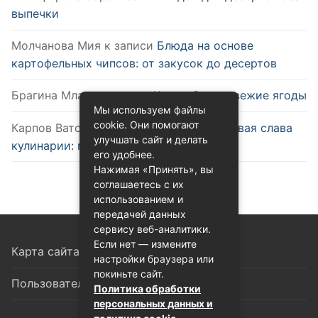
выпечки
Молчанова Мия
к записи
Блюда на основе
картофельных чипсов: от закусок до десертов
Брагина Млада
к записи
Как выбрать свежие ягоды
Мы используем файлы
cookie. Они помогают
Карпов Ватслав
к записи
Удобство и новая слава
улучшать сайт и делать
кулинарии: микроволновка
его удобнее.
Нажимая «Принять», вы
соглашаетесь с их
использованием и
передачей данных
сервису веб-аналитики.
Если нет — измените
Карта сайта
настройки браузера или
покиньте сайт.
Пользовательское соглашение
Политика обработки
персональных данных и