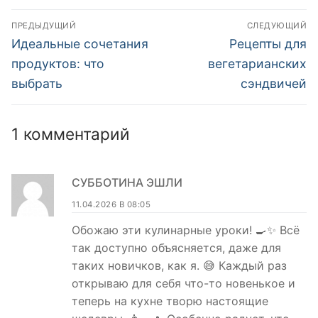
Навигация
ПРЕДЫДУЩИЙ
СЛЕДУЮЩИЙ
по
Предыдущая
Следующая
Идеальные сочетания
Рецепты для
запись:
запись:
записям
продуктов: что
вегетарианских
выбрать
сэндвичей
1 комментарий
СУББОТИНА ЭШЛИ
11.04.2026 В 08:05
Обожаю эти кулинарные уроки! 🍳✨ Всё
так доступно объясняется, даже для
таких новичков, как я. 😅 Каждый раз
открываю для себя что-то новенькое и
теперь на кухне творю настоящие