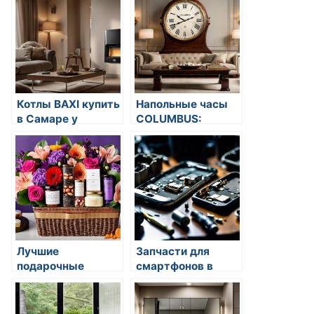
функциональность
и комфорт
Котлы BAXI купить
Напольные часы
в Самаре у
COLUMBUS:
официального
искусство
дилера
измерения
времени
Лучшие
Запчасти для
подарочные
смартфонов в
корзины на 8
магазине
марта с доставкой
VibroPlus:
по Москве
качество и