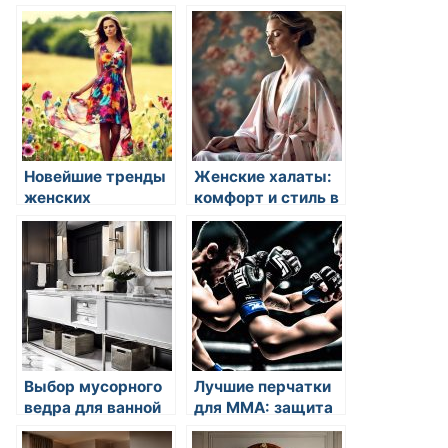
Новейшие тренды
Женские халаты:
женских
комфорт и стиль в
сарафанов:
одном
идеальный стиль
для стильной
женщины
Выбор мусорного
Лучшие перчатки
ведра для ванной
для ММА: защита
комнаты — стиль,
и комфорт