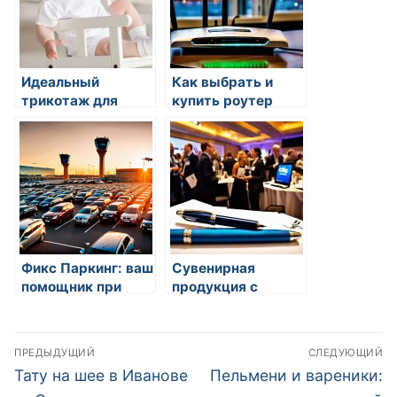
Идеальный
Как выбрать и
трикотаж для
купить роутер
самых маленьких
недорого в Санкт-
Петербурге
Фикс Паркинг: ваш
Сувенирная
помощник при
продукция с
парковке в
логотипом
Шереметьево
компании оптом:
Навигация
незаменимый
ПРЕДЫДУЩИЙ
СЛЕДУЮЩИЙ
маркетинговый
по
Предыдущая
Следующая
Тату на шее в Иванове
Пельмени и вареники:
инструмент
запись:
запись: