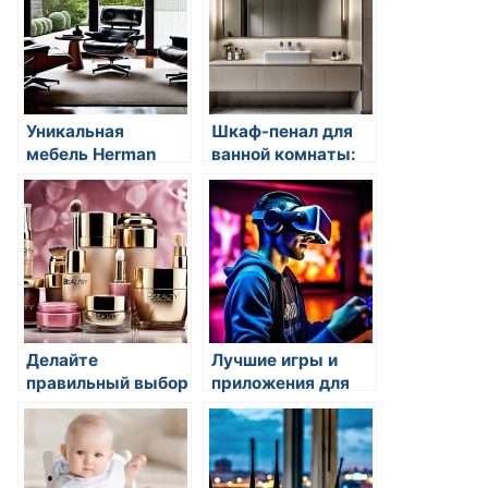
надежность
Уникальная
Шкаф-пенал для
мебель Herman
ванной комнаты:
Miller: идеальное
функциональная
сочетание
мебель с
комфорта и стиля
просторным
хранением
Делайте
Лучшие игры и
правильный выбор
приложения для
с Beautery!
операционной
системы Android
на AndroidReset.ru