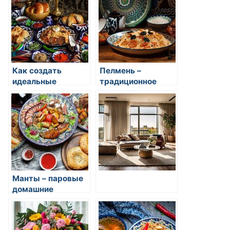
Как создать
Пелмень –
идеальные
традиционное
пельмени с
восточное блюдо
восточными
из нескольких
соусами
видов мяса,
завернутое в
тонкое тесто
Манты – паровые
домашние
пельмени с
начинкой из мяса и
лука