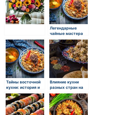
Легендарные
чайные мастера
Востока
Тайны восточной
Влияние кухни
кухни: история и
разных стран на
традиции
мировые
кулинарные
тренды