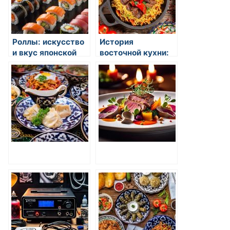
Роллы: искусство
История
и вкус японской
восточной кухни:
кухни
откуда родился
вкус и экзотика