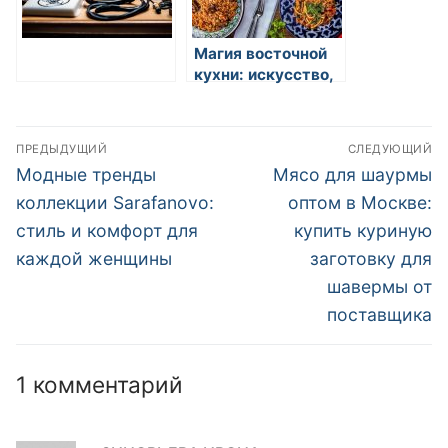
Магия восточной
кухни: искусство,
вкус и традиции
Навигация
ПРЕДЫДУЩИЙ
СЛЕДУЮЩИЙ
по
Предыдущая
Следующая
Модные тренды
Мясо для шаурмы
запись:
запись:
записям
коллекции Sarafanovo:
оптом в Москве:
стиль и комфорт для
купить куриную
каждой женщины
заготовку для
шавермы от
поставщика
1 комментарий