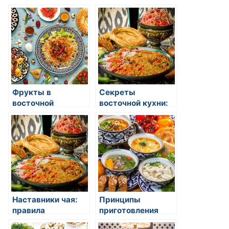
Волшебство
открытие вкусов и
орехов и семян в
традиций
восточной кухне
Фрукты в
Секреты
восточной
восточной кухни:
гастрономии: вкус
искусство
и полезность
гастрономии и
кулинарные
традиции
Наставники чая:
Принципы
правила
приготовления
приготовления и
рыбных блюд