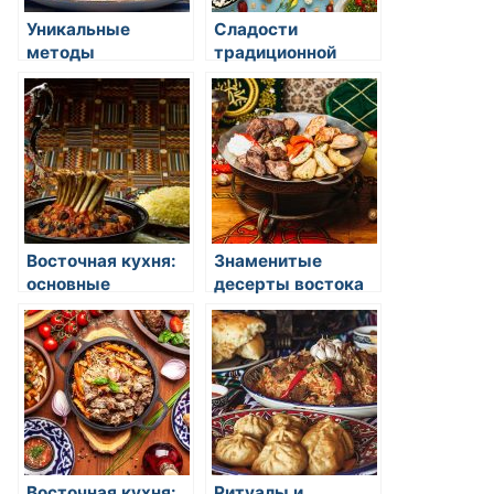
Уникальные
Сладости
методы
традиционной
приготовления
восточной кухни,
риса в восточной
которые
кухне
понравятся
каждому ребенку
Восточная кухня:
Знаменитые
основные
десерты востока
принципы
приготовления
восточных блюд
Восточная кухня:
Ритуалы и