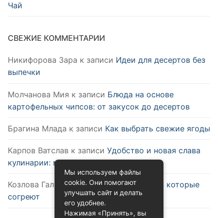
Чай
СВЕЖИЕ КОММЕНТАРИИ
Никифорова Зара
к записи
Идеи для десертов без
выпечки
Молчанова Мия
к записи
Блюда на основе
картофельных чипсов: от закусок до десертов
Брагина Млада
к записи
Как выбрать свежие ягоды
Карпов Ватслав
к записи
Удобство и новая слава
кулинарии: микроволновка
Мы используем файлы
cookie. Они помогают
Козлова Галина
к записи
Зимние блюда, которые
улучшать сайт и делать
согреют
его удобнее.
Нажимая «Принять», вы