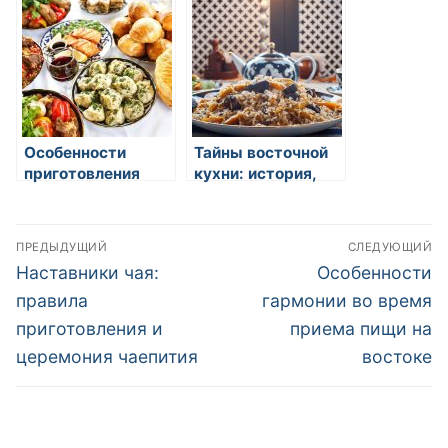
церемония
восточной кухни
чаепития
Особенности
Тайны восточной
приготовления
кухни: история,
мясных блюд в
традиции и
восточных
вкусовые
Навигация
странах
открытия
ПРЕДЫДУЩИЙ
СЛЕДУЮЩИЙ
по
Предыдущая
Следующая
Наставники чая:
Особенности
запись:
запись:
записям
правила
гармонии во время
приготовления и
приема пищи на
церемония чаепития
востоке