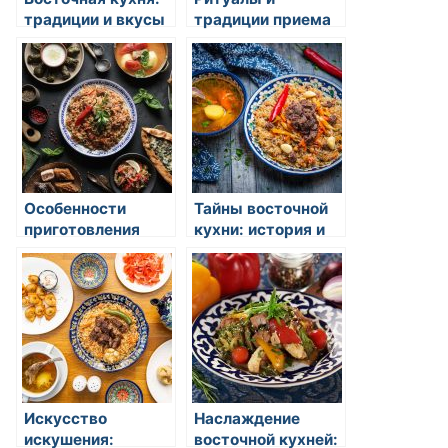
традиции и вкусы
традиции приема
пищи на восточной
кухне
Особенности
Тайны восточной
приготовления
кухни: история и
супов в восточных
традиции
странах
Искусство
Наслаждение
искушения:
восточной кухней: