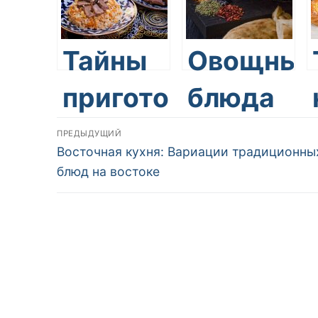
блюд в
кухни
восточных
Тайны
Овощные
странах
приготовления
блюда
Навигация
фирменных
в
ПРЕДЫДУЩИЙ
Предыдущая
Восточная кухня: Вариации традиционны
по
блюд
восточно
запись:
блюд на востоке
записям
восточной
кухне
кухни