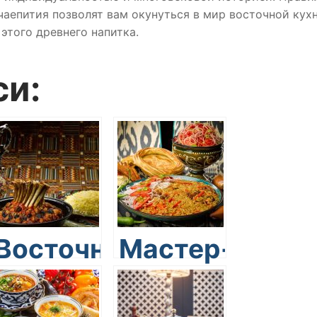
чаепития позволят вам окунуться в мир восточной кух
этого древнего напитка.
си:
Восточная
Мастер-
ки
кухня:
класс