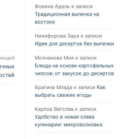
я
Фокина Адель
к записи
Традиционная выпечка на
востоке
Никифорова Зара
к записи
Идеи для десертов без выпечки
Молчанова Мия
к записи
ДУЮЩИЙ
Блюда на основе картофельных
ичных
чипсов: от закусок до десертов
остей
Брагина Млада
к записи
Как
выбрать свежие ягоды
Карпов Ватслав
к записи
Удобство и новая слава
кулинарии: микроволновка