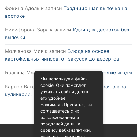
Фокина Адель
к записи
Традиционная выпечка на
востоке
Никифорова Зара
к записи
Идеи для десертов без
выпечки
Молчанова Мия
к записи
Блюда на основе
картофельных чипсов: от закусок до десертов
Брагина Млада
к записи
Как выбрать свежие ягоды
Мы используем файлы
cookie. Они помогают
Карпов Ватслав
к записи
Удобство и новая слава
улучшать сайт и делать
кулинарии: микроволновка
его удобнее.
Нажимая «Принять», вы
соглашаетесь с их
использованием и
передачей данных
сервису веб-аналитики.
Если нет — измените