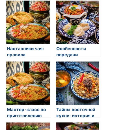
традиций
Наставники чая:
Особенности
правила
передачи
приготовления и
кулинарных
церемония
традиций в семье
чаепития
Мастер-класс по
Тайны восточной
приготовлению
кухни: история и
ароматного
традиции
китайского чая