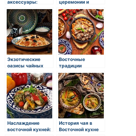
аксессуары:
церемонии и
чайники, чашки,
ритуалы:
ложки
искусство и
гармония
восточной кухни
Экзотические
Восточные
оазисы чайных
традиции
курортов:
чаепития
погружение в
островные
радости восточной
кухни
Наслаждение
История чая в
восточной кухней:
Восточной кухне
открытие вкусов и