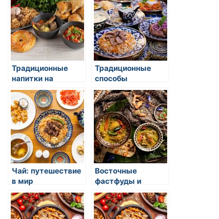
Традиционные
Традиционные
напитки на
способы
восточной кухне
приготовления чая
в восточных
странах
Чай: путешествие
Восточные
в мир
фастфуды и
разнообразия и
уличная еда
удовольствия