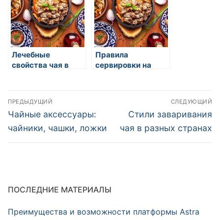
Лечебные
Правила
свойства чая в
сервировки на
восточной
восточном столе
медицине
Навигация
ПРЕДЫДУЩИЙ
СЛЕДУЮЩИЙ
по
Предыдущая
Следующая
Чайные аксессуары:
Стили заваривания
запись:
запись:
записям
чайники, чашки, ложки
чая в разных странах
ПОСЛЕДНИЕ МАТЕРИАЛЫ
Преимущества и возможности платформы Astra