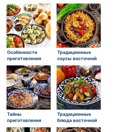
Особенности
Традиционные
приготовления
соусы восточной
мясных блюд в
кухни
восточных
странах
Тайны
Традиционные
приготовления
блюда восточной
фирменных блюд
кухни: сочетание