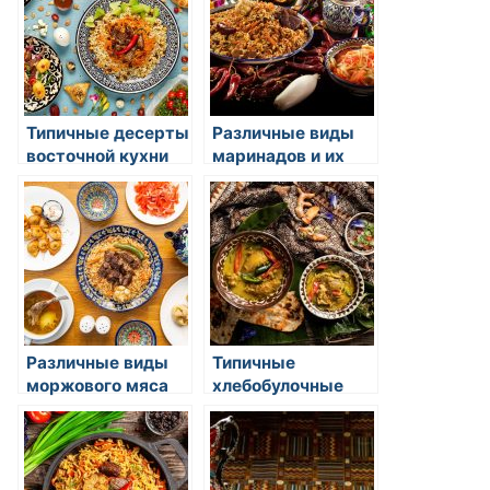
Типичные десерты
Различные виды
восточной кухни
маринадов и их
использование в
восточной кухне
Различные виды
Типичные
моржового мяса
хлебобулочные
на собственной
изделия в
шкуре
азиатской кухне