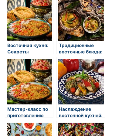
восточной кухни
экзотики и
уникального вкуса
Восточная кухня:
Традиционные
Секреты
восточные блюда:
приготовления
открытие для
изысканных блюд
гурманов
Мастер-класс по
Наслаждение
приготовлению
восточной кухней:
ароматного
открытие вкусов и
китайского чая
традиций