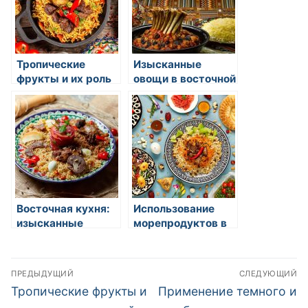
Тропические
Изысканные
фрукты и их роль
овощи в восточной
в восточной
кулинарии:
гастрономии
открытие
вкусового
разнообразия
Восточная кухня:
Использование
изысканные
морепродуктов в
блюда и традиции
азиатской
гастрономии
Навигация
ПРЕДЫДУЩИЙ
СЛЕДУЮЩИЙ
по
Предыдущая
Следующая
Тропические фрукты и
Применение темного и
запись:
запись: