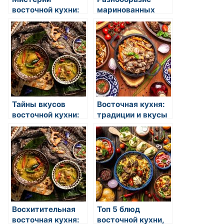
восточной кухни:
маринованных
откройте для себя
овощей на
удивительный мир
восточной кухне
вкусов и ароматов
Тайны вкусов
Восточная кухня:
восточной кухни:
традиции и вкусы
история,
разнообразие и
уникальная
культура
Восхитительная
Топ 5 блюд
восточная кухня:
восточной кухни,