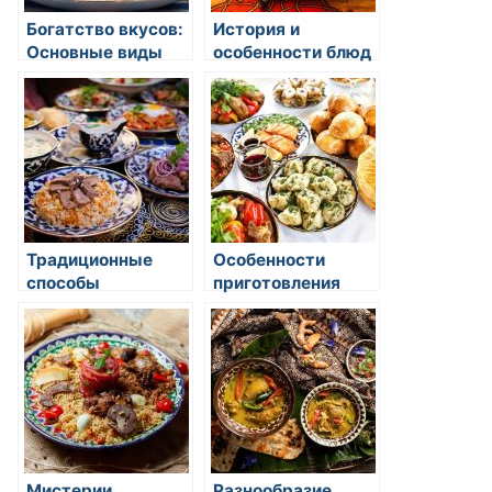
Богатство вкусов:
История и
Основные виды
особенности блюд
рыбы в азиатской
восточной кухни
гастрономии
Традиционные
Особенности
способы
приготовления
приготовления чая
мясных блюд в
в восточных
восточных
странах
странах
Мистерии
Разнообразие