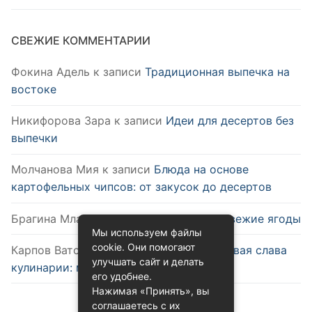
СВЕЖИЕ КОММЕНТАРИИ
Фокина Адель
к записи
Традиционная выпечка на
востоке
Никифорова Зара
к записи
Идеи для десертов без
выпечки
Молчанова Мия
к записи
Блюда на основе
картофельных чипсов: от закусок до десертов
Брагина Млада
к записи
Как выбрать свежие ягоды
Мы используем файлы
cookie. Они помогают
Карпов Ватслав
к записи
Удобство и новая слава
улучшать сайт и делать
кулинарии: микроволновка
его удобнее.
Нажимая «Принять», вы
соглашаетесь с их