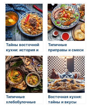
объедение вкусов
которые стоит
и ароматов
попробовать
Тайны восточной
Типичные
кухни: история и
приправы и смеси
традиции
специй в
азиатской
гастрономии
Типичные
Восточная кухня:
хлебобулочные
тайны и вкусы
изделия в