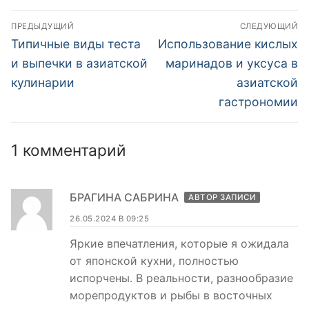
азиатской кухне
Навигация
ПРЕДЫДУЩИЙ
СЛЕДУЮЩИЙ
по
Предыдущая
Следующая
Типичные виды теста
Использование кислых
запись:
запись:
записям
и выпечки в азиатской
маринадов и уксуса в
кулинарии
азиатской
гастрономии
1 комментарий
БРАГИНА САБРИНА
АВТОР ЗАПИСИ
26.05.2024 В 09:25
Яркие впечатления, которые я ожидала
от японской кухни, полностью
испорчены. В реальности, разнообразие
морепродуктов и рыбы в восточных