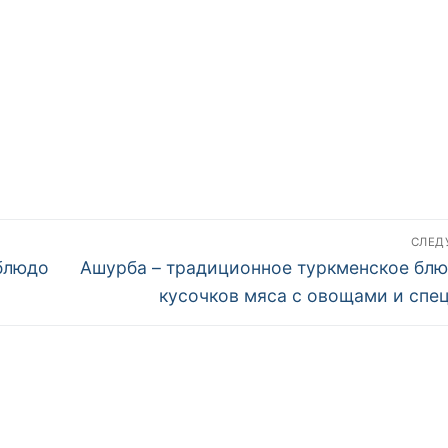
шампурах
СЛЕ
Следующая
блюдо
Ашурба – традиционное туркменское блю
запись:
кусочков мяса с овощами и спе