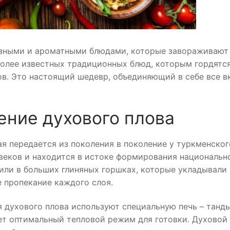
азными и ароматными блюдами, которые завораживают
более известных традиционных блюд, которым гордятс
ов. Это настоящий шедевр, объединяющий в себе все в
ение духового плова
ая передается из поколения в поколение у туркменског
 веков и находится в истоке формирования национальн
вили в больших глиняных горшках, которые укладывали 
е пропекание каждого слоя.
 духового плова используют специальную печь – танды
ет оптимальный тепловой режим для готовки. Духовой