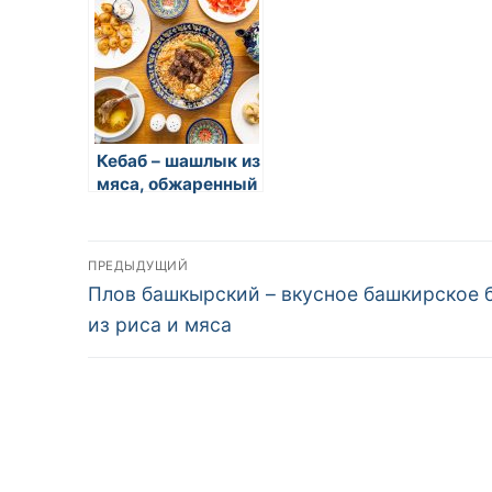
Кебаб – шашлык из
мяса, обжаренный
на углях или гриле
Навигация
ПРЕДЫДУЩИЙ
Предыдущая
Плов башкырский – вкусное башкирское 
по
запись:
из риса и мяса
записям