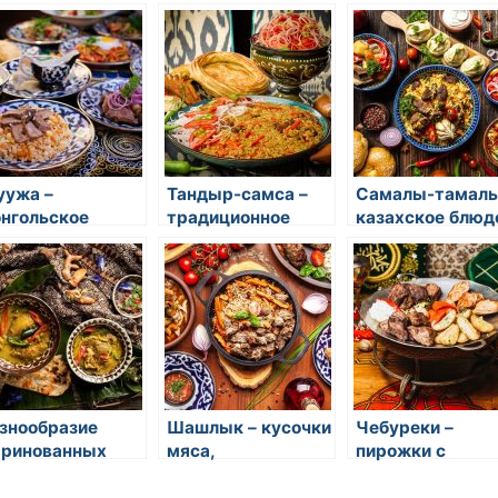
ощей и соусов,
состоящее из
морскими
вернутое в питу
кусочков мяса и
продуктами и
овощей, которые
овощами,
кипятятся в
завернутое в
горячем фондю
водоросль
ужа –
Тандыр-самса –
Самалы-тамалы
нгольское
традиционное
казахское блюд
юдо из кусочков
узбекское блюдо
из слоев теста,
са, обжаренных
из тонкого
мяса, лука и жи
 сковороде
слоенного теста с
начинкой из мяса и
специй
знообразие
Шашлык – кусочки
Чебуреки –
ринованных
мяса,
пирожки с
ощей на
замаринованные и
начинкой из мяс
сточной кухне
обжаренные на
картофеля и лу