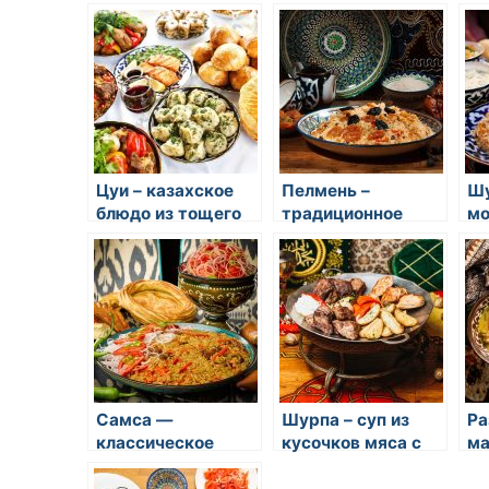
башкирское блюдо
традиционное для
ов
из риса и мяса
многих народов
за
Цуи – казахское
Пелмень –
Шу
блюдо из тощего
традиционное
мо
коровьего мяса,
восточное блюдо
бл
натертого на
из нескольких
мя
терке
видов мяса,
на
завернутое в
тонкое тесто
Самса —
Шурпа – суп из
Ра
классическое
кусочков мяса с
ма
восточное блюдо
овощами и
ов
специями
во