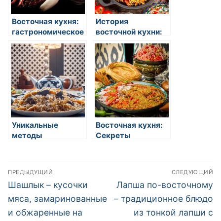
Восточная кухня:
История
гастрономическое
восточной кухни:
путешествие в
откуда родился
мир ароматов и
вкус и экзотика
вкусов
Уникальные
Восточная кухня:
методы
Секреты
приготовления
приготовления
риса в восточной
изысканных блюд
Навигация
кухне
ПРЕДЫДУЩИЙ
СЛЕДУЮЩИЙ
по
Предыдущая
Следующая
Шашлык – кусочки
Лапша по-восточному
запись:
запись:
записям
мяса, замаринованные
– традиционное блюдо
и обжаренные на
из тонкой лапши с