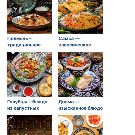
Пелмень –
Самса —
традиционное
классическое
восточное блюдо
восточное блюдо
из нескольких
видов мяса,
завернутое в
тонкое тесто
Голубцы – блюдо
Долма —
из капустных
изысканное блюдо
листьев
восточной кухни