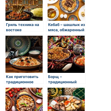
Гриль техника на
Кебаб – шашлык из
востоке
мяса, обжаренный
на углях или гриле
Как приготовить
Борщ –
традиционное
традиционный
печенье для чая
украинский суп с
восточного стиля
свеклой, мясом и
овощами