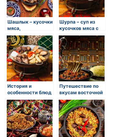
Шашлык – кусочки
Шурпа – суп из
мяса,
кусочков мяса с
замаринованные и
овощами и
обжаренные на
специями
шампурах
История и
Путешествие по
особенности блюд
вкусам восточной
восточной кухни
кухни