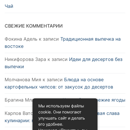
Чай
СВЕЖИЕ КОММЕНТАРИИ
Фокина Адель
к записи
Традиционная выпечка на
востоке
Никифорова Зара
к записи
Идеи для десертов без
выпечки
Молчанова Мия
к записи
Блюда на основе
картофельных чипсов: от закусок до десертов
Брагина Млада
к записи
Как выбрать свежие ягоды
Мы используем файлы
cookie. Они помогают
Карпов Ватслав
к записи
Удобство и новая слава
улучшать сайт и делать
кулинарии: микроволновка
его удобнее.