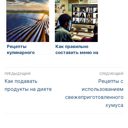
интересные идеи
Рецепты
Как правильно
кулинарного
составить меню на
тестирования:
неделю
интересные идеи
Навигация
ПРЕДЫДУЩИЙ
СЛЕДУЮЩИЙ
по
Предыдущая
Следующая
Как подавать
Рецепты с
запись:
запись:
записям
продукты на диете
использованием
свежеприготовленного
хумуса