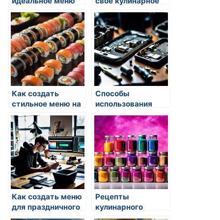
идеальное меню
свое кулинарное
на выходные
меню
Как создать
Способы
стильное меню на
использования
вечеринке
тыквенных
семечек
Как создать меню
Рецепты
для праздничного
кулинарного
ужина
тестирования: