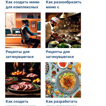
Как создать меню
Как разнообразить
для комплексных
меню с
праздников
морепродуктами
Рецепты для
Рецепты для
затянувшегося
затянувшегося
летнего обеда
летнего обеда
Как создать
Как разработать