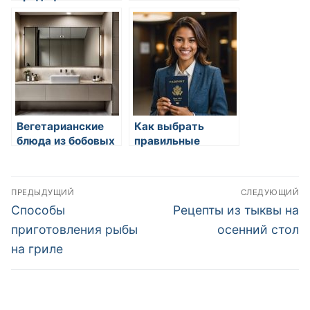
мясных блюд
Вегетарианские
Как выбрать
блюда из бобовых
правильные
приправы для
мяса
Навигация
ПРЕДЫДУЩИЙ
СЛЕДУЮЩИЙ
по
Предыдущая
Следующая
Способы
Рецепты из тыквы на
запись:
запись:
записям
приготовления рыбы
осенний стол
на гриле