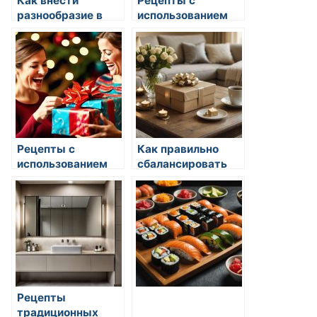
Как внести
Рецепты с
разнообразие в
использованием
собственные
цукини: от салатов
рецепты
до десертов
Рецепты с
Как правильно
использованием
сбалансировать
цукини: от салатов
питание
до десертов
Рецепты
традиционных