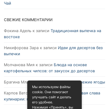
Чай
СВЕЖИЕ КОММЕНТАРИИ
Фокина Адель
к записи
Традиционная выпечка на
востоке
Никифорова Зара
к записи
Идеи для десертов без
выпечки
Молчанова Мия
к записи
Блюда на основе
картофельных чипсов: от закусок до десертов
Брагина Млада
к записи
Как выбрать свежие ягоды
Мы используем файлы
cookie. Они помогают
Карпов Ватслав
к записи
Удобство и новая слава
улучшать сайт и делать
кулинарии: микроволновка
его удобнее.
Нажимая «Принять», вы