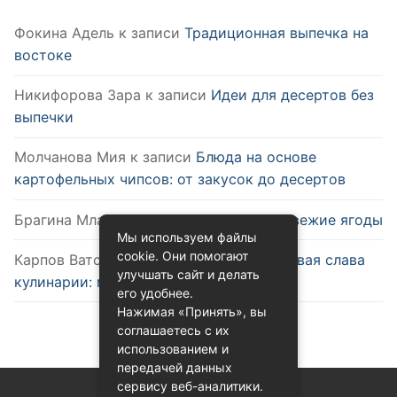
Фокина Адель
к записи
Традиционная выпечка на
востоке
Никифорова Зара
к записи
Идеи для десертов без
выпечки
Молчанова Мия
к записи
Блюда на основе
картофельных чипсов: от закусок до десертов
Брагина Млада
к записи
Как выбрать свежие ягоды
Мы используем файлы
cookie. Они помогают
Карпов Ватслав
к записи
Удобство и новая слава
улучшать сайт и делать
кулинарии: микроволновка
его удобнее.
Нажимая «Принять», вы
соглашаетесь с их
использованием и
передачей данных
сервису веб-аналитики.