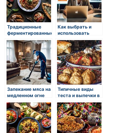
Традиционные
Как выбрать и
ферментированные
использовать
продукты в
фасоль в
восточной кухне
кулинарии
Запекание мяса на
Типичные виды
медленном огне
теста и выпечки в
азиатской
кулинарии