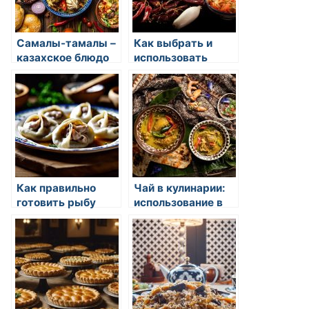
Самалы-тамалы –
Как выбрать и
казахское блюдо
использовать
из слоев теста,
персики в
мяса, лука и жира
десертах
Как правильно
Чай в кулинарии:
готовить рыбу
использование в
блюдах