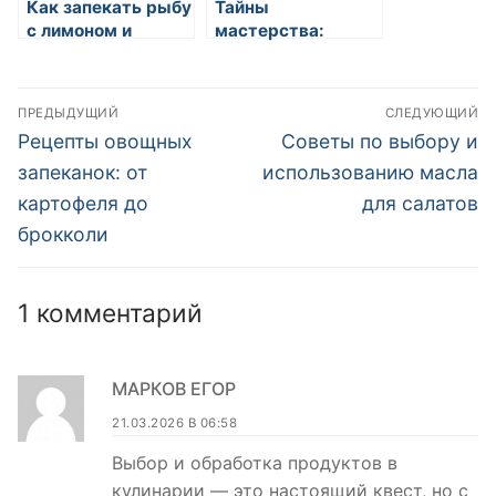
Как запекать рыбу
Тайны
с лимоном и
мастерства:
пряностями
секреты
приготовления
Навигация
суши и роллов
ПРЕДЫДУЩИЙ
СЛЕДУЮЩИЙ
по
Предыдущая
Следующая
Рецепты овощных
Советы по выбору и
запись:
запись:
записям
запеканок: от
использованию масла
картофеля до
для салатов
брокколи
1 комментарий
МАРКОВ ЕГОР
21.03.2026 В 06:58
Выбор и обработка продуктов в
кулинарии — это настоящий квест, но с