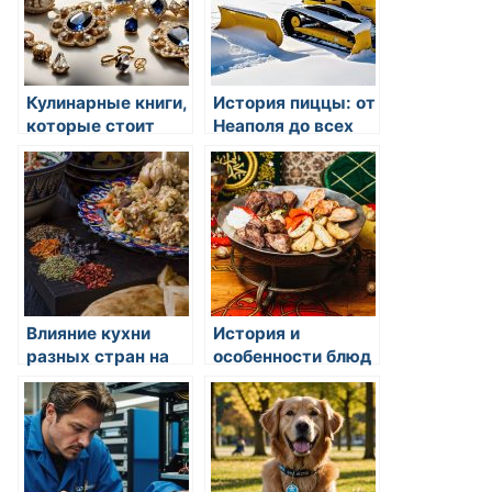
Кулинарные книги,
История пиццы: от
которые стоит
Неаполя до всех
прочитать
уголков мира
Влияние кухни
История и
разных стран на
особенности блюд
мировые
восточной кухни
кулинарные
тренды