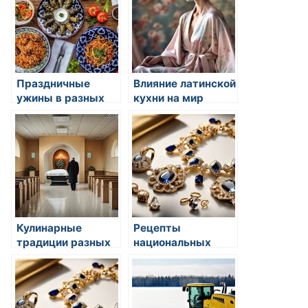
Праздничные
Влияние латинской
ужины в разных
кухни на мир
культурах
кулинарии
Кулинарные
Рецепты
традиции разных
национальных
стран мира
блюд мира