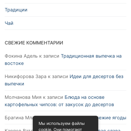
Традиции
Чай
СВЕЖИЕ КОММЕНТАРИИ
Фокина Адель
к записи
Традиционная выпечка на
востоке
Никифорова Зара
к записи
Идеи для десертов без
выпечки
Молчанова Мия
к записи
Блюда на основе
картофельных чипсов: от закусок до десертов
Брагина Млада
к записи
Как выбрать свежие ягоды
Мы используем файлы
cookie. Они помогают
Карпов Ватслав
к записи
Удобство и новая слава