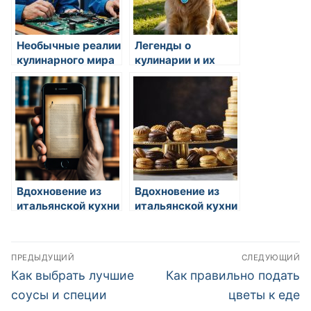
Необычные реалии
Легенды о
кулинарного мира
кулинарии и их
центры
Вдохновение из
Вдохновение из
итальянской кухни
итальянской кухни
Навигация
ПРЕДЫДУЩИЙ
СЛЕДУЮЩИЙ
по
Предыдущая
Следующая
Как выбрать лучшие
Как правильно подать
запись:
запись:
записям
соусы и специи
цветы к еде