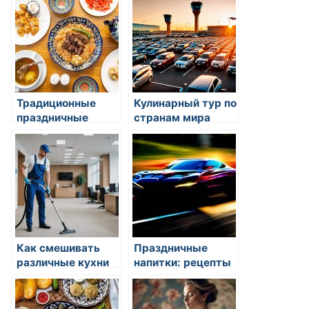
Традиционные
Кулинарный тур по
праздничные
странам мира
блюда в восточной
кухне
Как смешивать
Праздничные
различные кухни
напитки: рецепты
мира
и идеи