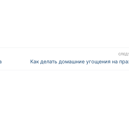
СЛЕ
Следующая
а
Как делать домашние угощения на пра
запись: