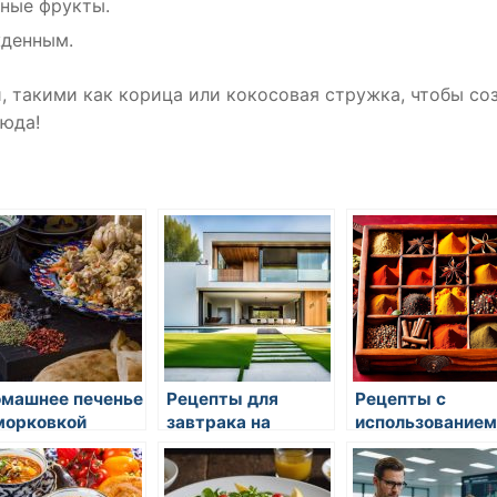
нные фрукты.
жденным.
 такими как корица или кокосовая стружка, чтобы со
люда!
машнее печенье
Рецепты для
Рецепты с
морковкой
завтрака на
использованием
каждый день
миндаля