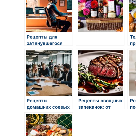
Рецепты для
Те
затянувшегося
пр
летнего обеда
жа
ов
во
Рецепты
Рецепты овощных
Ре
домашних соевых
запеканок: от
по
соусов
картофеля до
брокколи