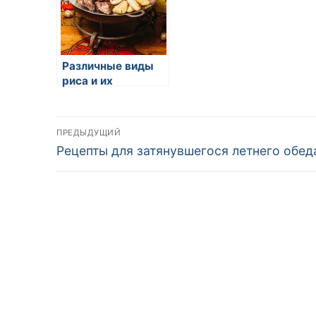
Различные виды
риса и их
применение
Навигация
ПРЕДЫДУЩИЙ
Предыдущая
Рецепты для затянувшегося летнего обед
по
запись:
записям