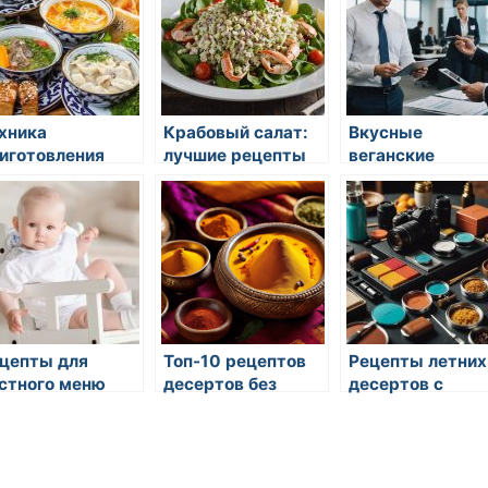
хника
Крабовый салат:
Вкусные
иготовления
лучшие рецепты
веганские
реного риса с
для гурманов
десерты
ощами: секреты
сточной кухни
цепты для
Топ-10 рецептов
Рецепты летних
стного меню
десертов без
десертов с
сахара
мороженым