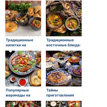
кухне
восточной кухне
Традиционные
Традиционные
напитки на
восточные блюда:
восточной кухне
открытие для
гурманов
Популярные
Тайны
маринады на
приготовления
восточной кухне
фирменных блюд
восточной кухни