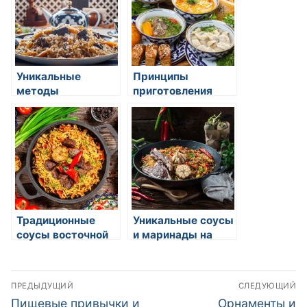
Уникальные
Принципы
методы
приготовления
приготовления
рыбных блюд
риса в восточной
восточной кухни
кухне
Традиционные
Уникальные соусы
соусы восточной
и маринады на
кухни
востоке
Навигация
ПРЕДЫДУЩИЙ
СЛЕДУЮЩИЙ
по
Предыдущая
Следующая
Пищевые привычки и
Орнаменты и