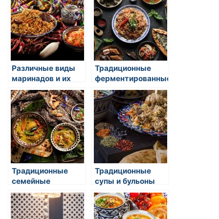
Различные виды
Традиционные
маринадов и их
ферментированные
использование в
продукты в
восточной кухне
восточной кухне
Традиционные
Традиционные
семейные
супы и бульоны
рецепты:
восточной кухни
восточная кухня