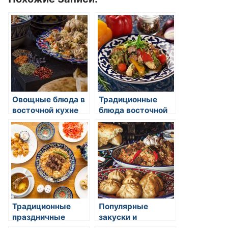
Овощные блюда в
Традиционные
восточной кухне
блюда восточной
кухни: сочетание
экзотики и
уникального вкуса
Традиционные
Популярные
праздничные
закуски и
блюда в восточной
холодные блюда в