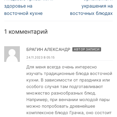
запись:
запись:
записям
здоровье на
украшения на
восточной кухне
восточных блюдах
1 комментарий
БРАГИН АЛЕКСАНДР
АВТОР ЗАПИСИ
24.11.2023 В 05:15
Для меня всегда очень интересно
изучать традиционные блюда восточной
кухни. В зависимости от праздника или
особого случая там подготавливают
множество разнообразных блюд.
Например, при венчании молодой пары
можно попробовать древнейшее
комплексное блюдо Грачка, оно состоит